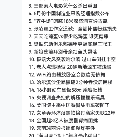
3. 三部素人电影凭什么杀出重围
4. 5月份中国制造业采购经理指数公布
5. “养牛场”暗藏18米深盗洞直通古墓
6. 张凌赫工作室道歉：全额补偿粉丝损失
7. 天天吃鸡蛋vs很少吃鸡蛋 谁更健康
8. 樊振东助俱乐部德甲夺冠实现三冠王
9. 新娘墓前拜别母亲红盖头飘落
10. 极端大风突袭哈尔滨 过山车倒挂半空
11. 老人点燃杨絮 20辆新能源车被烧毁
12. WiFi路由器放卧室会致癌无依据
13. 哈尔滨沙尘暴黑墙2分钟吞没居民楼
14. 16小时动车盒饭58元 乘客吐槽
15. 央视调查失控的解压捏捏乐玩具
16. 美国博主来中国看街头电车破防了
17. 女童弄坏沐浴露怕挨打离家失联22年
18. 全国超3亿人被腰酸背痛困扰
19. 云南瑞丽通报缅甸爆炸事件
20. “蓝月亮”遇上“年度最小满月”