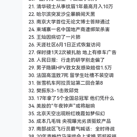
21. 清华硕士从事纹眉1年最高月入10万
22. 哈尔滨突发沙尘暴瞬间天黑
23. 南京大学首位无论文博士答辩通过
24. 柬埔寨一名中国地产商遭绑架杀害
25. 王灿因病切了一片肺
26. 天涯社区6月1日正式恢复访问
27. 保时捷1天2次被扎胎 地上有修车广告
28. 人民日报：行走的研学别走偏了
29. 男子隐瞒HPV致女友感染赔偿1.5万
30. 法国高温致7死 留学生吐槽不装空调
31. 张雪机车阿拉贡站第二回合第8
32. 樊振东3-1击败邱党
33. 17年拿了5个全国总冠军 他们凭什么
34. 美股的“午夜钟声”或将敲响
35. 北京天空出现粉红晚霞如梦似幻
36. 成本几毛钱 央视曝光劣质驱蚊产品
37. 南部战区飞行员霸气喊话：全时待战
38. 20年青梅竹马演唱会上求婚 邓超祝福