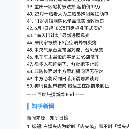
39. 重庆一凶宅将被法拍 起拍价39万
40. 23对一胎老大为二胎弟妹佩戴红领巾
41. 11岁男孩网购化学品做实验致重伤
42. 6月1日起102项国家标准正式实施
43. “南天门计划”最新进展曝光
44. 居民家被楼下3台空调外机炙烤
45. 中央气象台发布强对流、台风预警
46. 电车车主最怕的事是去4S店修车
47. 很多人都吃错了：鲜枇杷不止咳
48. 菲防长面对中方犀利提问语无伦次
49. 中方必将反制日菲所谓划界谈判
50. 狗啃食超市猪肉 搬运工在跟前未制止
---- 百度热搜新闻 End ----
知乎新闻
新闻来源：知乎日榜
1. 标题: 白馍夹肉为啥叫「肉夹馍」而不叫「馍夹