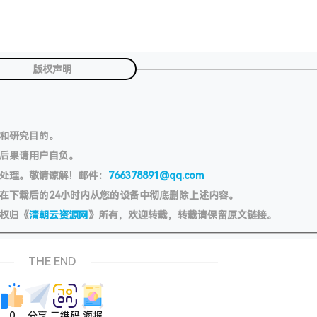
版权声明
习和研究目的。
切后果请用户自负。
处理。敬请谅解！邮件：
766378891@qq.com
在下载后的24小时内从您的设备中彻底删除上述内容。
权归《
清朝云资源网
》所有，欢迎转载，转载请保留原文链接。
THE END
0
分享
二维码
海报