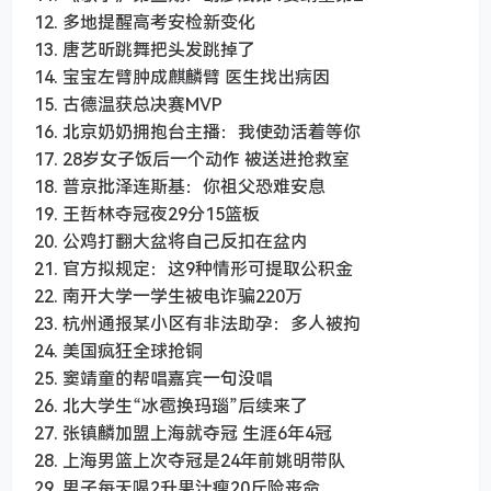
12. 多地提醒高考安检新变化
13. 唐艺昕跳舞把头发跳掉了
14. 宝宝左臂肿成麒麟臂 医生找出病因
15. 古德温获总决赛MVP
16. 北京奶奶拥抱台主播：我使劲活着等你
17. 28岁女子饭后一个动作 被送进抢救室
18. 普京批泽连斯基：你祖父恐难安息
19. 王哲林夺冠夜29分15篮板
20. 公鸡打翻大盆将自己反扣在盆内
21. 官方拟规定：这9种情形可提取公积金
22. 南开大学一学生被电诈骗220万
23. 杭州通报某小区有非法助孕：多人被拘
24. 美国疯狂全球抢铜
25. 窦靖童的帮唱嘉宾一句没唱
26. 北大学生“冰雹换玛瑙”后续来了
27. 张镇麟加盟上海就夺冠 生涯6年4冠
28. 上海男篮上次夺冠是24年前姚明带队
29. 男子每天喝2升果汁瘦20斤险丧命