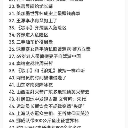
30. 张碧晨输给尤长靖
31. 美加墨世界杯成史上最赚钱赛事
32. 王濛李小冉又抱上了
33. 《歌手》齐豫落入危险区
34. 齐豫进入危险区
35. 二手油车价格崩盘
36. 泳渡赛女选手隐私照遭泄露 警方立案
37. 69岁老人带偏瘫妻子自驾游中国
38. 窦靖童战胜周兴哲
39. 《歌手》和《浪姐》被指一样难听
40. 网格员的时间被谁借走了
41. 山东济南突降冰雹
42. 山西发射火箭广东多地现绝美火箭云
43. 村民田地中发现古墓 文管所：宋代
44. 运动员长期饮食不规律突然“失明”
45. 上海队夺冠众生相：王哲林仰天哭泣
46. 挪威队带300公斤鱼出征世界杯
47. 约2万居民夹道送考800余名考生