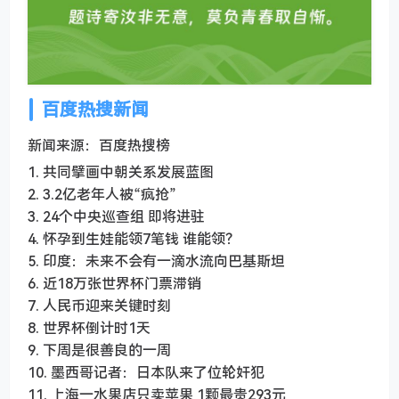
百度热搜新闻
新闻来源：百度热搜榜
1. 共同擘画中朝关系发展蓝图
2. 3.2亿老年人被“疯抢”
3. 24个中央巡查组 即将进驻
4. 怀孕到生娃能领7笔钱 谁能领？
5. 印度：未来不会有一滴水流向巴基斯坦
6. 近18万张世界杯门票滞销
7. 人民币迎来关键时刻
8. 世界杯倒计时1天
9. 下周是很善良的一周
10. 墨西哥记者：日本队来了位轮奸犯
11. 上海一水果店只卖苹果 1颗最贵293元