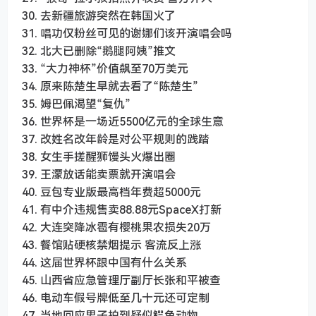
30. 去新疆旅游突然在韩国火了
31. 唱功仅粉丝可见的谢娜们该开演唱会吗
32. 北大已删除“鹅腿阿姨”推文
33. “大力神杯”价值飙至70万美元
34. 原来陈楚生早就去看了“陈楚生”
35. 姆巴佩渴望“复仇”
36. 世界杯是一场近5500亿元的全球生意
37. 改姓名改年龄是对公平规则的践踏
38. 女生手搓醒狮馒头火爆出圈
39. 王濛放话能卖票就开演唱会
40. 豆包专业版最高档年费超5000元
41. 有中介违规售卖88.88元SpaceX打新
42. 大连突降冰雹有樱桃果农损失20万
43. 餐馆贴硬核禁烟提示 客流反上涨
44. 这届世界杯跟中国有什么关系
45. 山西省应急管理厅副厅长张和平被查
46. 电动车假号牌低至几十元还可定制
47. 当地回应男子拍到疑似鳄鱼动物