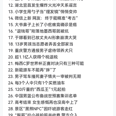
12. 湖北宜昌发生爆炸火光冲天系谣言
13. 小学生用勺子当“理发镜”悄悄变帅
14. 微信上新 网友：终于能精准“考古”
15. 大爷鼻子上长了小疙瘩竟确诊是癌
16. “退钱哥”刚落地墨西哥就被坑
17. 于娜看到已故丈夫AI形象崩溃大哭
18. 13岁男孩当志愿者弄丢全部家当
19. 重庆警方通报男子虐待领养犬只
20. 超1.1亿人获得个税退税
21. 梅西C罗世界杯正赛对决只有三种可能
22. 新能源车不能再“胖”了
23. 男子驾车撞死妻子情夫一审被判无期
24. 每3个人中只有1个买燃油车
25. 120斤重的“西瓜王”1元起拍
26. 中国男篮公布备战世预赛集训名单
27. 高考结束 女生感慨再也没高中上了
28. 景区“黑熊NPC”因吓唬游客走红
29. “猴哥”拉小孩拍照并收费 警方介入