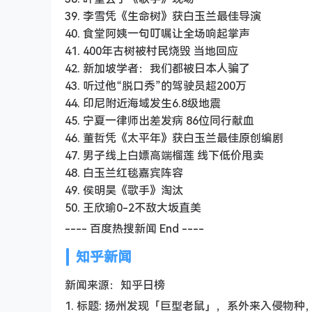
39. 李雪凭《生命树》获白玉兰最佳导演
40. 食堂阿姨一句叮嘱让全场响起掌声
41. 400年古树被村民烧毁 当地回应
42. 新加坡学者：我们都被日本人骗了
43. 听过他“脱口秀”的驾驶员超200万
44. 印尼附近海域发生6.8级地震
45. 宁夏一律师出差发病 86位同行献血
46. 董哲凭《太平年》获白玉兰最佳原创编剧
47. 男子线上白嫖高端榴莲 线下低价甩卖
48. 白玉兰红毯嘉宾阵容
49. 侯明昊《歌手》淘汰
50. 王欣瑜0-2不敌大坂直美
---- 百度热搜新闻 End ----
知乎新闻
新闻来源：知乎日榜
1. 标题: 扬州发现「巨型老鼠」，系外来入侵物