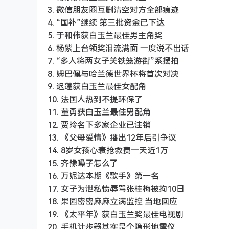
3. 微信朋友圈互删清空对方全部痕迹
4. “国补”继续 第三批资金已下达
5. 于和伟获白玉兰最佳男主角奖
6. 杨紫上台领奖泪流满面 一度说不出话
7. “多人将两女子关铁笼游街”系摆拍
8. 姆巴佩与哈兰德世界杯将首次对决
9. 迟蓬获白玉兰最佳女配角
10. 法国人热到不提环保了
11. 董勇获白玉兰最佳男配角
12. 贾玲名下多家企业已注销
13. 《父母爱情》播出12年后引争议
14. 8岁女孩心衰抢救费一天近1万
15. 齐豫嗓子怎么了
16. 万妮达本期《歌手》第一名
17. 女子为泄私愤辱骂张桂梅被拘10日
18. 果园密密麻麻立满监控 当地回应
19. 《太平年》获白玉兰奖最佳电视剧
20. 手机计步器其实是个隐形地震仪