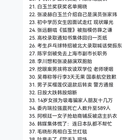
21. 白玉兰奖获奖名单揭晓
22. 张凌赫白玉兰介绍自己是演员张家玮
23. 初中学历女生因面试走红 现状曝光
24. 张远翻唱《狐狸》被指模仿薛之谦
25. 高校录取通知书集体回归一页纸
26. 考生乒乓球特招被北大录取喊话樊振东
27. 陈宇剑被免去上海市副市长职务
28. 李川想和张凌赫演双胞胎
29. 挖眼案男孩将攻读双学位 老师哽咽
30. 吴尊称等行李3天无果 国泰航空致歉
31. 男子买榴莲仅退款后转卖 警方通报
32. 日股大跌韩股熔断
33. 14岁女孩为吸毒骗家人朋友十几万
34. 委内瑞拉强震死亡人数升至589人
35. 阿根廷一女子抢劫商铺反被店主扒衣
36. 韩媒集体慌了：连日本队都不帮忙
37. 毛晓彤亮相白玉兰红毯
38. 叶童去了《歌手》现场