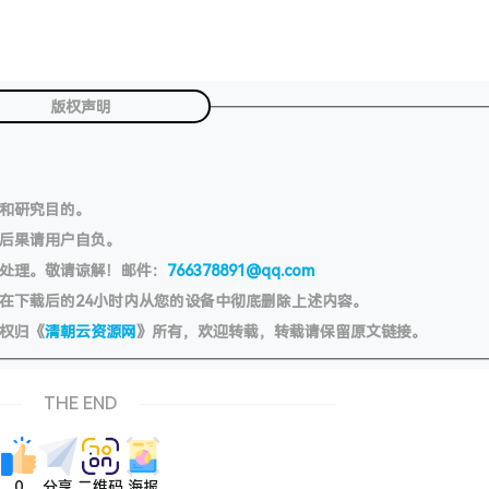
版权声明
习和研究目的。
切后果请用户自负。
处理。敬请谅解！邮件：
766378891@qq.com
在下载后的24小时内从您的设备中彻底删除上述内容。
权归《
清朝云资源网
》所有，欢迎转载，转载请保留原文链接。
THE END
0
分享
二维码
海报