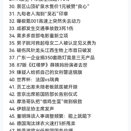
30. 景区山顶矿泉水售价1元被赞“良心”
31. 九旬老人淘到“吴石”印章
32. 曝极氪001高速上突然失去动力
33. 成都发生交通事故致3死1伤
34. 黄多多首部电影重新立项
35. 男子跳河救起母女二人被认定见义勇为
36. 破伤风针龙头江西生物上市首日破发
37. 广东一企业捐350套路灯竟是三无产品
38. 87版《红楼梦》薛姨妈扮演者去世
39. 嫌疑人给抓自己的女刑警送锦旗
40. 世界杯：法国vs瑞典
41. 员工出差未陪老板就医被开除
42. 普京出席前国防部长告别仪式
43. 摩洛哥队把“借鸡生蛋”做到极致
44. 伊朗足协主席发声
45. 董明珠谈人事调整频繁：能上就能下
46. 德国淘汰球衣火速打5折甩卖
47. 韩圣淑将出任韩国国务总理