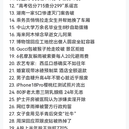
12. “高考估分715查分299”系谣言
13. 湖南一家5口惨遭灭门案告破
14. 乘务员悄悄拉走女生并帮她换了车厢
15. 中山大学万余名毕业生8秒自助拨穗
16. 海来阿木悼念早逝女儿阿果
17. 博物馆回应工地挖出僧人圆寂坐缸容器
18. Gucci包被猴子抢走咬破 景区拒赔
19. 6名摩友躲雨被索要每人20元避雨费
20. 农艺专家：西瓜口感确实不如往年
21. 婚宴现带冰碴预制菜 酒店全额退款
22. 男子血糖升高4年不管心脏近乎报废
23. iPhone18Pro樱桃红测试照片流出
24. 80岁老太患三阴乳腺癌 24年无恙
25. 护士开房被医院认为涉嫌卖淫开除
26. 网红李雨禅被警方行政拘留
27. 女子食用见手青后突变“社牛”
28. 周深回应双眼皮贴被热掉了
29. A股上半年股王涨超770%