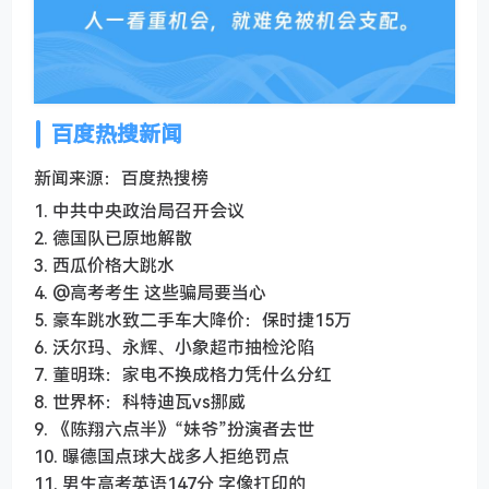
百度热搜新闻
新闻来源：百度热搜榜
1. 中共中央政治局召开会议
2. 德国队已原地解散
3. 西瓜价格大跳水
4. @高考考生 这些骗局要当心
5. 豪车跳水致二手车大降价：保时捷15万
6. 沃尔玛、永辉、小象超市抽检沦陷
7. 董明珠：家电不换成格力凭什么分红
8. 世界杯：科特迪瓦vs挪威
9. 《陈翔六点半》“妹爷”扮演者去世
10. 曝德国点球大战多人拒绝罚点
11. 男生高考英语147分 字像打印的