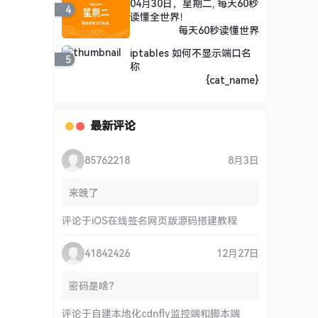
04月30日，星期二, 每天60秒
4
读懂全世界！
每天60秒读懂世界
iptables 如何不显示端口名
5
称
{cat_name}
最新评论
85762218
8月3日
来晚了
评论于
iOS在线签名网页版源码搭建教程
41842426
12月27日
密码是啥？
评论于
自建本地化cdnfly监控端和脚本端