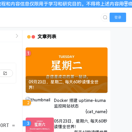
容信息仅限用于学习和研究目的。不得将上述内容用于商业或者非法
登录
文章列表
1
09月23日，星期二, 每天60秒读懂全世
界！
Docker 搭建 uptime-kuma
2
监控网站状态
{cat_name}
05月23日，星期六, 每天60秒
3
ORT = 1521))
"
;

读懂全世界！