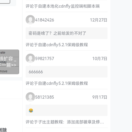
评论于
自建本地化cdnfly监控端和脚本端
41842426
12月27日
密码是啥了？之前给发的不对了
评论于
自建cdnfly5.2.1保姆级教程
线扩容 _
59821757
10月7日
下一篇>>
666666
评论于
自建cdnfly5.2.1保姆级教程
58121385
9月17日
评论于
子比主题教程：添加底部徽章及修改链接和运行时间
删除