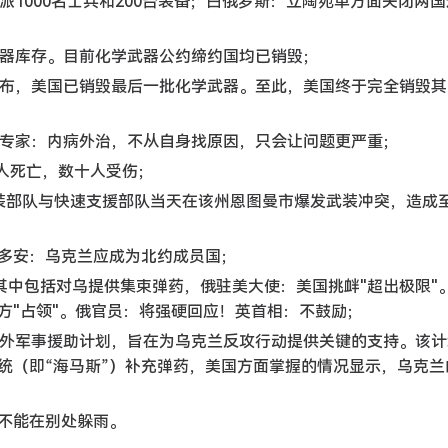
派1000名士兵和200台装备；白俄罗斯：立陶宛单方面关闭两
武器库存。目前化学武器公约缔约国均已销毁；
宣布，美国已销毁最后一批化学武器。至此，美国终于完全销毁其
国，专家：内病外治，不从自身找原因，只会让问题更严重；
2人死亡，数十人受伤；
装部队与快速支援部队当天在该州恩图曼市爆发武装冲突，造成至
尔多安：乌克兰应成为北约成员国；
其中包括对乌提供集束弹药，俄驻美大使：美国挑衅"超出极限"
方"占领"。俄官员：将强硬回应！英首相：不鼓励；
额外军事援助计划，旨在为乌克兰反攻行动提供关键的支持。该计
统（即“海马斯”）补充弹药，美国方面掌握的情况显示，乌克兰
不能在别处躲雨。