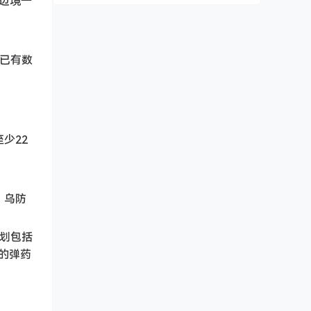
国边境一
已有数
少22
。乌防
划包括
的弹药