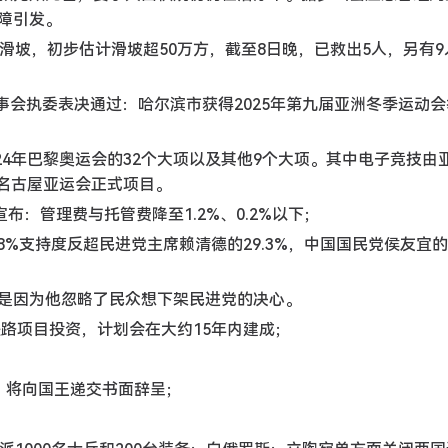
障引发。
滑坡，初步估计滑坡超50万方，截至8日晚，已救出5人，另有9
理事会执委表决通过：哈尔滨市获得2025年第九届亚洲冬季运动
24年巴黎奥运会的32个大项以及其他9个大项。其中电子竞技由
·名古屋亚运会正式项目。
布：管理费与托管费降至1.2%、0.2%以下；
8%支持度反超民进党主席赖清德的29.3%，中国国民党侯友宜
是因为他忽略了民众想下架民进党的决心。
铁路项目投资，计划会在大约15年内建成；
，将向国王递交书面辞呈；