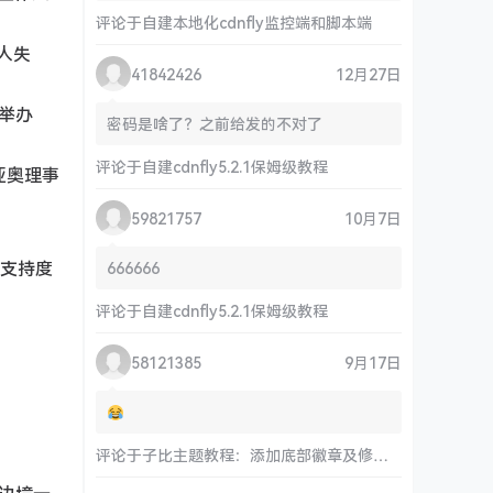
评论于
自建本地化cdnfly监控端和脚本端
人失
41842426
12月27日
会举办
密码是啥了？之前给发的不对了
评论于
自建cdnfly5.2.1保姆级教程
亚奥理事
59821757
10月7日
的支持度
666666
评论于
自建cdnfly5.2.1保姆级教程
58121385
9月17日
评论于
子比主题教程：添加底部徽章及修改链接和运行时间