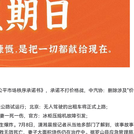
公平市场秩序承诺书》，承诺不打价格战，中汽协：删除涉及"价
速公路试运行；北京：无人驾驶的出租车将正式上路；
夫妻一死一伤，官方：冰柜压缩机故障引发；
生爆炸。7月8日，潇湘晨报记者从当地多部门了解到，该事故事
救无效死亡，妻子大面积烧伤仍在治疗中。据罗山县应急管理局