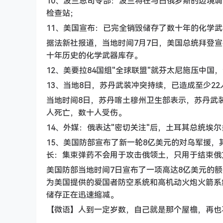
10、波兰总司令部：波兰将在与白俄罗斯的边境调
检查站；
11、美国宣布：已完全销毁储存了数十年的化学
据法新社报道，当地时间7月7日，美国总统拜登
十年历史的化学武器库存。
12、美要拉84国组"全球联盟"就芬太尼施压中
13、当地8日，苏丹武装冲突持续，已造成至少2
当地时间8日，苏丹喀土穆州卫生部表示，苏丹武
人死亡，数十人受伤。
14、外媒：俄表达"密切关注"后，土耳其总统埃
15、美国防部宣布了新一轮8亿美元的对乌军援，
长：集束弹药不会用于攻击俄领土，只用于结束俄
美国防部当地时间7日宣布了一项高达8亿美元的
为美国提供的爱国者防空系统和高机动火炮火箭系
储存正在迅速缩减。
【微语】人到一定岁数，自己就是那个屋檐，再也