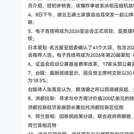
员介绍，经初步核查，该爆炸事故系冰柜压缩机故
4、8日下午，湖北五峰土家族自治县突发一起山体
联；
5、电子竞技将成为2026亚运会正式项目；亚奥
权；
日本爱知·名古屋亚组委确认了41个大项，包含20
会推荐入选。电子竞技将成为2026年第20届爱知
6、证监会启动公募基金费率改革，17家头部公募宣
7、台媒：最新民调显示，民众党主席柯文哲以30.
为18.5%；
台媒体人张禹宣认为，赖清德之所以民调被反超，
8、洪都拉斯：寻求与中方商讨价值200亿美元的
洪都拉斯经济发展部长塞拉托洪都拉斯区位图
9、荷兰首相：因移民政策分歧，联合政府将解散
荷兰首相吕特