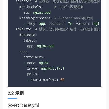
selector:
# 选择器，通过它指定该控制器管理哪些pod
matchLabels:
# Labels匹配规则
app:
nginx-pod
matchExpressions:
# Expressions匹配规则
-
 {
key:
app
, 
operator:
In
, 
values:
 [
nginx-p
template:
# 模板，当副本数量不足时，会根据下面的模板创
metadata:
labels:
app:
nginx-pod
spec:
containers:
-
name:
nginx
image:
nginx:1.17.1
ports:
-
containerPort:
80
2.2 示例
pc-replicaset.yml