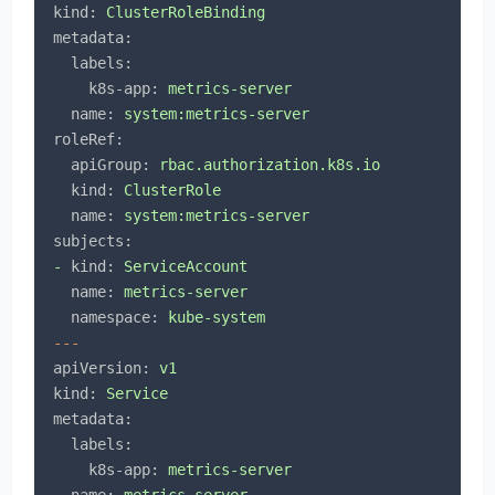
kind:
ClusterRoleBinding
metadata:
labels:
k8s-app:
metrics-server
name:
system:metrics-server
roleRef:
apiGroup:
rbac.authorization.k8s.io
kind:
ClusterRole
name:
system:metrics-server
subjects:
-
kind:
ServiceAccount
name:
metrics-server
namespace:
kube-system
---
apiVersion:
v1
kind:
Service
metadata:
labels:
k8s-app:
metrics-server
name:
metrics-server