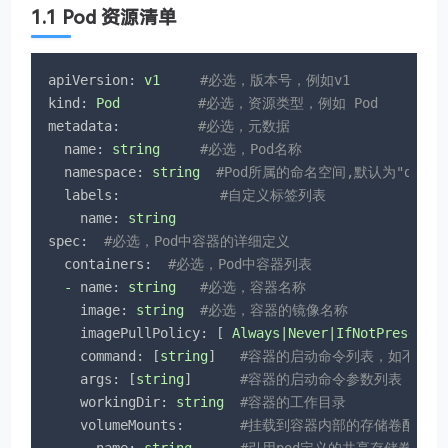
1.1 Pod 资源清单
apiVersion:
v1
#必选，版本号，例如v1
kind:
Pod
#必选，资源类型，例如 Pod
metadata:
#必选，元数据
name:
string
#必选，Pod名称
namespace:
string
#Pod所属的命名空间,默认为"defaul
labels:
#自定义标签列表
name:
string
spec:
#必选，Pod中容器的详细定义
containers:
#必选，Pod中容器列表
-
name:
string
#必选，容器名称
image:
string
#必选，容器的镜像名称
imagePullPolicy:
 [ 
Always|Never|IfNotPresent
 
command:
 [
string
]   
#容器的启动命令列表，如不指定
args:
 [
string
]      
#容器的启动命令参数列表
workingDir:
string
#容器的工作目录
volumeMounts:
#挂载到容器内部的存储卷配置
-
name:
string
#引用pod定义的共享存储卷的名称