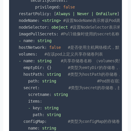
securityContext:
privileged:
false
restartPolicy:
 [
Always
|
Never
|
OnFailure
]  
#P
nodeName:
<string>
#设置NodeName表示将该Pod调度
nodeSelector:
obeject
#设置NodeSelector表示将该P
imagePullSecrets:
#Pull镜像时使用的secret名称，以ke
-
name:
string
hostNetwork:
false
#是否使用主机网络模式，默认为fa
volumes:
#在该pod上定义共享存储卷列表
-
name:
string
#共享存储卷名称 （volumes类型有
emptyDir:
 {}       
#类型为emtyDir的存储卷，与
hostPath:
string
#类型为hostPath的存储卷，表
path:
string
#Pod所在宿主机
secret:
#类型为secret的存储卷，挂载集
scretname:
string
items:
-
key:
string
path:
string
configMap:
#类型为configMap的存储卷，挂
name:
string