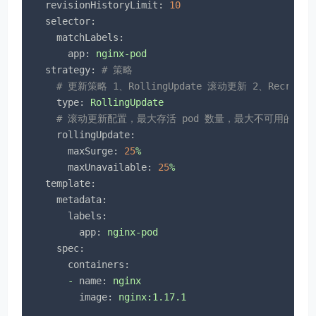
revisionHistoryLimit:
10
selector:
matchLabels:
app:
nginx-pod
strategy:
# 策略
# 更新策略 1、RollingUpdate 滚动更新 2、Rec
type:
RollingUpdate
# 滚动更新配置，最大存活 pod 数量，最大不可用的 po
rollingUpdate:
maxSurge:
25
%
maxUnavailable:
25
%
template:
metadata:
labels:
app:
nginx-pod
spec:
containers:
-
name:
nginx
image:
nginx:1.17.1