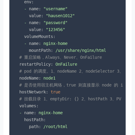
env:
-
name:
"username"
value:
"hausen1012"
-
name:
"password"
value:
"123456"
volumeMounts:
-
name:
nginx-home
mountPath:
/usr/share/nginx/html
# 重启策略，Always、Never、OnFailure
restartPolicy:
OnFailure
# pod 的调度。1、nodeName 2、nodeSelector 3、a
nodeName:
node1
# 是否使用宿主机网络，true 则直接显示 node 的 ip，而不
hostNetwork:
true
# 挂载目录 1、emptyDir: {} 2、hostPath 3、PV 和 PV
volumes:
-
name:
nginx-home
hostPath:
path:
/root/html