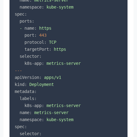
namespace:
kube-system
spec:
ports:
-
name:
https
port:
443
protocol:
TCP
targetPort:
https
selector:
k8s-app:
metrics-server
---
apiVersion:
apps/v1
kind:
Deployment
metadata:
labels:
k8s-app:
metrics-server
name:
metrics-server
namespace:
kube-system
spec:
selector: