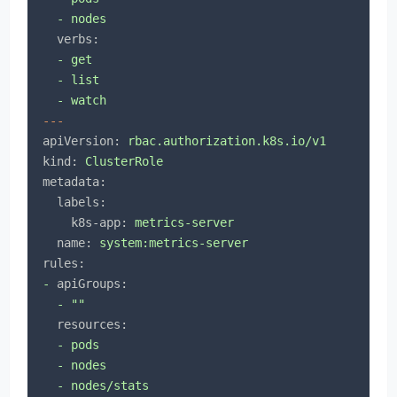
-
nodes
verbs:
-
get
-
list
-
watch
---
apiVersion:
rbac.authorization.k8s.io/v1
kind:
ClusterRole
metadata:
labels:
k8s-app:
metrics-server
name:
system:metrics-server
rules:
-
apiGroups:
-
""
resources:
-
pods
-
nodes
-
nodes/stats