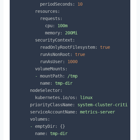
periodSeconds:
10
resources:
requests:
cpu:
100m
memory:
200Mi
securityContext:
readOnlyRootFilesystem:
true
runAsNonRoot:
true
runAsUser:
1000
volumeMounts:
-
mountPath:
/tmp
name:
tmp-dir
nodeSelector:
kubernetes.io/os:
linux
priorityClassName:
system-cluster-critical
serviceAccountName:
metrics-server
volumes:
-
emptyDir:
 {}

name:
tmp-dir