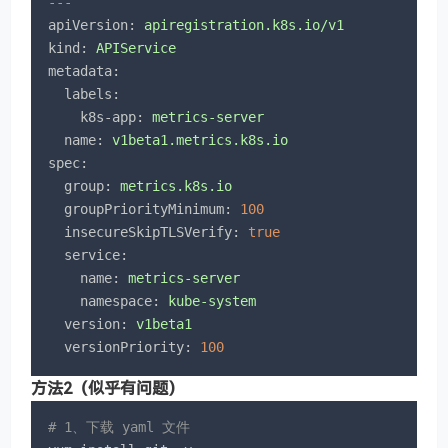
---
apiVersion:
apiregistration.k8s.io/v1
kind:
APIService
metadata:
labels:
k8s-app:
metrics-server
name:
v1beta1.metrics.k8s.io
spec:
group:
metrics.k8s.io
groupPriorityMinimum:
100
insecureSkipTLSVerify:
true
service:
name:
metrics-server
namespace:
kube-system
version:
v1beta1
versionPriority:
100
方法2（似乎有问题）
# 1、下载 yaml 文件