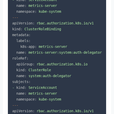
name:
metrics-server
namespace:
kube-system
---
apiVersion:
rbac.authorization.k8s.io/v1
kind:
ClusterRoleBinding
metadata:
labels:
k8s-app:
metrics-server
name:
metrics-server:system:auth-delegator
roleRef:
apiGroup:
rbac.authorization.k8s.io
kind:
ClusterRole
name:
system:auth-delegator
subjects:
-
kind:
ServiceAccount
name:
metrics-server
namespace:
kube-system
---
apiVersion:
rbac.authorization.k8s.io/v1