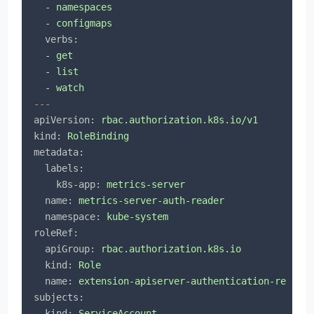
-
namespaces
-
configmaps
verbs:
-
get
-
list
-
watch
---
apiVersion:
rbac.authorization.k8s.io/v1
kind:
RoleBinding
metadata:
labels:
k8s-app:
metrics-server
name:
metrics-server-auth-reader
namespace:
kube-system
roleRef:
apiGroup:
rbac.authorization.k8s.io
kind:
Role
name:
extension-apiserver-authentication-reader
subjects:
-
kind:
ServiceAccount