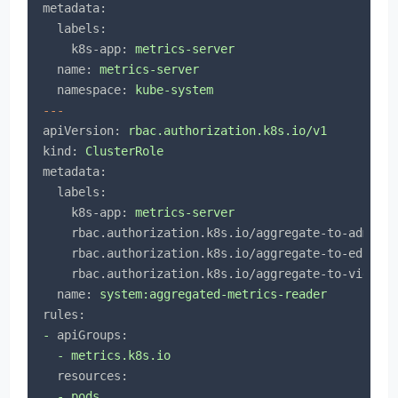
metadata:
labels:
k8s-app:
metrics-server
name:
metrics-server
namespace:
kube-system
---
apiVersion:
rbac.authorization.k8s.io/v1
kind:
ClusterRole
metadata:
labels:
k8s-app:
metrics-server
rbac.authorization.k8s.io/aggregate-to-admin:
rbac.authorization.k8s.io/aggregate-to-edit:
rbac.authorization.k8s.io/aggregate-to-view:
name:
system:aggregated-metrics-reader
rules:
-
apiGroups:
-
metrics.k8s.io
resources:
-
pods