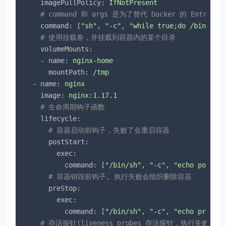
imagePullPolicy:
IfNotPresent
# command 和 args 是为了替代 Docker 的 EntryPo
command:
 [
"sh"
, 
"-c"
, 
"while true;do /bin/ech
# 使用挂载卷，并挂载到容器内的某个目录
volumeMounts:
-
name:
nginx-home
mountPath:
/tmp
-
name:
nginx
image:
nginx:1.17.1
# 生命周期钩子函数
lifecycle:
# 容器启动前钩子，失败了会重启容器
postStart:
exec:
command:
 [
"/bin/sh"
, 
"-c"
, 
"echo postSt
# 容器销毁前钩子, 执行失败会组织删除容器
preStop:
exec:
command:
 [
"/bin/sh"
, 
"-c"
, 
"echo preSto
# 存活探针(liveness probes 存活探针，执行失败会尝