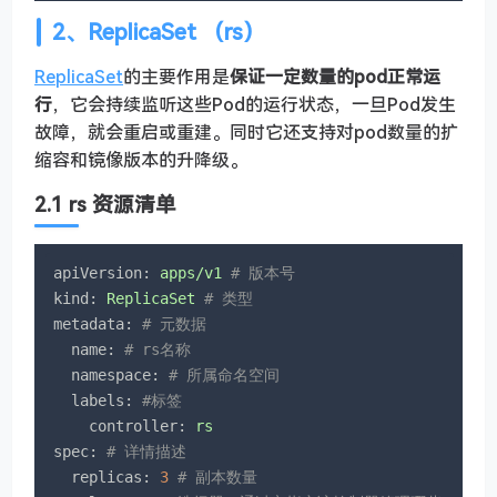
2、ReplicaSet （rs）
ReplicaSet
的主要作用是
保证一定数量的pod正常运
行
，它会持续监听这些Pod的运行状态，一旦Pod发生
故障，就会重启或重建。同时它还支持对pod数量的扩
缩容和镜像版本的升降级。
2.1 rs 资源清单
apiVersion:
apps/v1
# 版本号
kind:
ReplicaSet
# 类型       
metadata:
# 元数据
name:
# rs名称 
namespace:
# 所属命名空间 
labels:
#标签
controller:
rs
spec:
# 详情描述
replicas:
3
# 副本数量