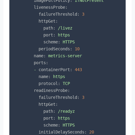
imagePullPolicy:
IfNotPresent
livenessProbe:
failureThreshold:
3
httpGet:
path:
/livez
port:
https
scheme:
HTTPS
periodSeconds:
10
name:
metrics-server
ports:
-
containerPort:
443
name:
https
protocol:
TCP
readinessProbe:
failureThreshold:
3
httpGet:
path:
/readyz
port:
https
scheme:
HTTPS
initialDelaySeconds:
20