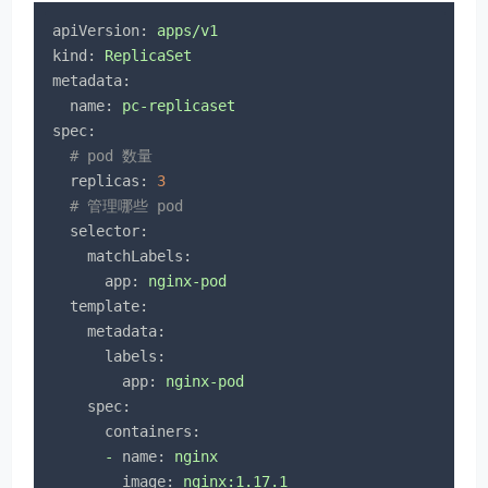
apiVersion:
apps/v1
kind:
ReplicaSet
metadata:
name:
pc-replicaset
spec:
# pod 数量
replicas:
3
# 管理哪些 pod
selector:
matchLabels:
app:
nginx-pod
template:
metadata:
labels:
app:
nginx-pod
spec:
containers:
-
name:
nginx
image:
nginx:1.17.1