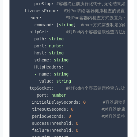
preStop:
#容器终止前执行此钩子,无论结果如何,
livenessProbe:
#对Pod内各容器健康检查的设置，当
exec:
#对Pod容器内检查方式设置为exec
command:
 [
string
]  
#exec方式需要制定的命令或
httpGet:
#对Pod内个容器健康检查方法设置为Ht
path:
string
port:
number
host:
string
scheme:
string
HttpHeaders:
-
name:
string
value:
string
tcpSocket:
#对Pod内个容器健康检查方式设置为tc
port:
number
initialDelaySeconds:
0
#容器启动完成后
timeoutSeconds:
0
#对容器健康检查
periodSeconds:
0
#对容器监控检查
successThreshold:
0
failureThreshold:
0