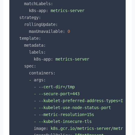
matchLabels:
k8s-app:
metrics-server
strategy:
rollingUpdate:
maxUnavailable:
0
template:
metadata:
labels:
k8s-app:
metrics-server
spec:
containers:
-
args:
-
--cert-dir=/tmp
-
--secure-port=443
-
--kubelet-preferred-address-types=Inter
-
--kubelet-use-node-status-port
-
--metric-resolution=15s
-
--kubelet-insecure-tls
image:
k8s.gcr.io/metrics-server/metrics-