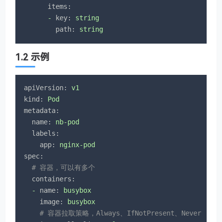
items:
-
key:
string
path:
string
1.2 示例
apiVersion:
v1
kind:
Pod
metadata:
name:
nb-pod
labels:
app:
nginx-pod
spec:
# 容器，可以有多个
containers:
-
name:
busybox
image:
busybox
# 容器拉取策略，Always、IfNotPresent、Never