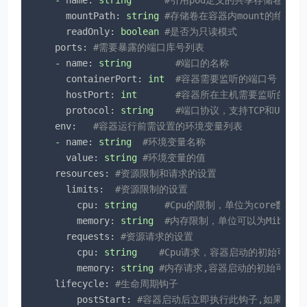
mountPath:
string
#存储卷在容器内mount的绝对路
readOnly:
boolean
#是否为只读模式
ports:
#需要暴露的端口库号列表
-
name:
string
#端口的名称
containerPort:
int
#容器需要监听的端口号
hostPort:
int
#容器所在主机需要监听的端口号
protocol:
string
#端口协议，支持TCP和UDP，默
env:
#容器运行前需设置的环境变量列表
-
name:
string
#环境变量名称
value:
string
#环境变量的值
resources:
#资源限制和请求的设置
limits:
#资源限制的设置
cpu:
string
#Cpu的限制，单位为core数，将用于d
memory:
string
#内存限制，单位可以为Mib/Gib，将
requests:
#资源请求的设置
cpu:
string
#Cpu请求，容器启动的初始可用数
memory:
string
#内存请求,容器启动的初始可用数
lifecycle:
#生命周期钩子
postStart:
#容器启动后立即执行此钩子,如果执行