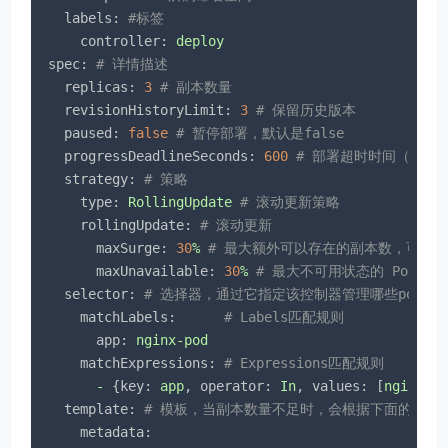
labels:
#标签
controller:
deploy
spec:
# 详情描述
replicas:
3
# 副本数量
revisionHistoryLimit:
3
# 保留历史版本
paused:
false
# 暂停部署，默认是false
progressDeadlineSeconds:
600
# 部署超时时间（s），
strategy:
# 策略
type:
RollingUpdate
# 滚动更新策略
rollingUpdate:
# 滚动更新
maxSurge:
30
%
# 最大额外可以存在的副本数，可以
maxUnavailable:
30
%
# 最大不可用状态的 Pod 
selector:
# 选择器，通过它指定该控制器管理哪些pod
matchLabels:
# Labels匹配规则
app:
nginx-pod
matchExpressions:
# Expressions匹配规则
-
 {
key:
app
, 
operator:
In
, 
values:
 [
nginx-p
template:
# 模板，当副本数量不足时，会根据下面的模板创
metadata: