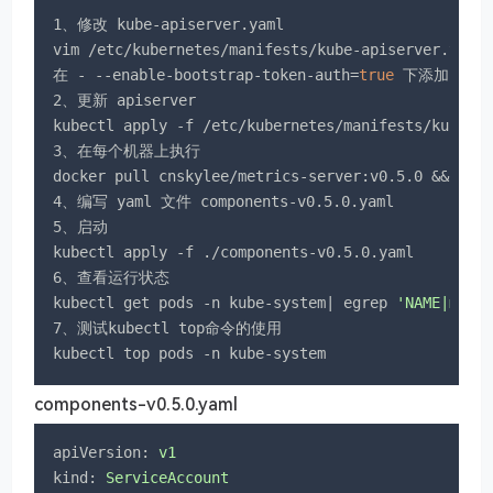
1、修改 kube-apiserver.yaml

vim /etc/kubernetes/manifests/kube-apiserver.yaml

在 - --enable-bootstrap-token-auth=
true
 下添加 - --e
2、更新 apiserver

kubectl apply -f /etc/kubernetes/manifests/kube-ap
3、在每个机器上执行

docker pull cnskylee/metrics-server:v0.5.0 && dock
4、编写 yaml 文件 components-v0.5.0.yaml

5、启动 

kubectl apply -f ./components-v0.5.0.yaml

6、查看运行状态

kubectl get pods -n kube-system| egrep 
'NAME|metr
7、测试kubectl top命令的使用

kubectl top pods -n kube-system
components-v0.5.0.yaml
apiVersion:
v1
kind:
ServiceAccount