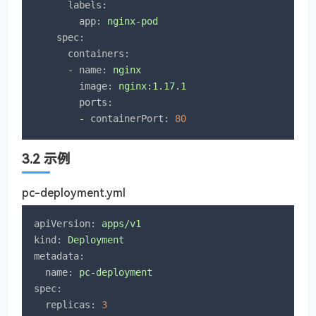
labels:
app:
nginx-pod
spec:
containers:
-
name:
nginx
image:
nginx:1.17.1
ports:
-
containerPort:
80
3.2 示例
pc-deployment.yml
apiVersion:
apps/v1
kind:
Deployment
metadata:
name:
pc-deployment
spec:
replicas:
3