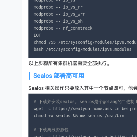
modprobe -- ip_vs

modprobe -- ip_vs_rr

modprobe -- ip_vs_wrr

modprobe -- ip_vs_sh

modprobe -- nf_conntrack

EOF

chmod 755 /etc/sysconfig/modules/ipvs.modul
bash /etc/sysconfig/modules/ipvs.modules
以上步骤所有集群机器需要全部执行。
Sealos 部署高可用
Sealos 相关操作只要放入其中一个节点即可，
# 下载并安装sealos, sealos是个golang的二
wget -c https://sealyun-home.oss-cn-beijin
chmod +x sealos && mv sealos /usr/bin

# 下载离线资源包
wget -c https://sealyun.oss-cn-beijing.ali