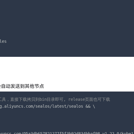
es

他会自动发送到其他节点
进制工具，直接下载拷贝到bin目录即可, release页面也可下载
g.aliyuncs.com/sealos/latest/sealos && \

yuncs.com/05a3db657821277f5f3b92d834bbaf98-v1.22.0/kube1.