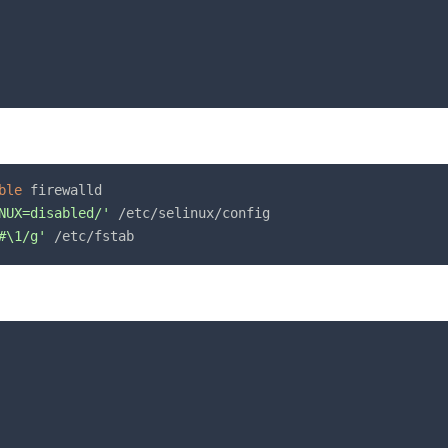
ble
 firewalld

NUX=disabled/'
 /etc/selinux/config

#\1/g'
 /etc/fstab