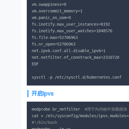
vm.swappiness=0

vm.overcommit_memory=1

vm.panic_on_oom=0

fs.inotify.max_user_instances=8192

fs.inotify.max_user_watches=1048576

fs.file-max=52706963

fs.nr_open=52706963

net.ipv6.conf.all.disable_ipv6=1

net.netfilter.nf_conntrack_max=2310720

EOF

sysctl -p /etc/sysctl.d/kubernetes.conf
开启ipvs
modprobe br_netfilter  
#用于向内核中加载模块
#!/bin/bash