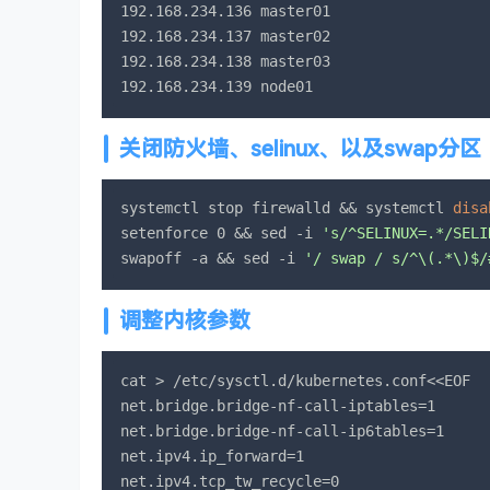
192.168.234.136 master01

192.168.234.137 master02

192.168.234.138 master03

192.168.234.139 node01
关闭防火墙、selinux、以及swap分区
systemctl stop firewalld && systemctl 
disa
setenforce 0 && sed -i 
's/^SELINUX=.*/SELI
swapoff -a && sed -i 
'/ swap / s/^\(.*\)$/
调整内核参数
cat > /etc/sysctl.d/kubernetes.conf<<EOF

net.bridge.bridge-nf-call-iptables=1

net.bridge.bridge-nf-call-ip6tables=1

net.ipv4.ip_forward=1

net.ipv4.tcp_tw_recycle=0
