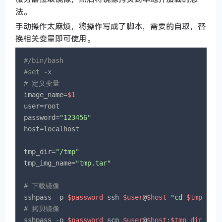
法。
手动操作太麻烦，将操作写成了脚本，需要的自取，替
换相关变量即可使用。
#/bin/bash
#set -x
# 定义变量
image_name=
$1
user=root

password=
"123456"
host=localhost

tmp_dir=
"/tmp"
tmp_img_name=
"tmp.tar"
# 下载镜像
sshpass -p 
$password
 ssh 
$user
@
$host
"cd 
$tmp_dir
# 拷贝镜像
sshpass -p 
$password
 scp 
$user
@
$host
:
$tmp_dir
/
$tm