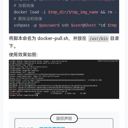
# 加载镜像
docker load -i 
$tmp_dir
/
$tmp_img_name
 && rm -rf 
$
# 删除远程镜像
sshpass -p 
$password
 ssh 
$user
@
$host
"cd 
$tmp_dir
将脚本命名为 docker-pull.sh，并放在
目录
/usr/bin
下。
使用效果如图：
版权声明