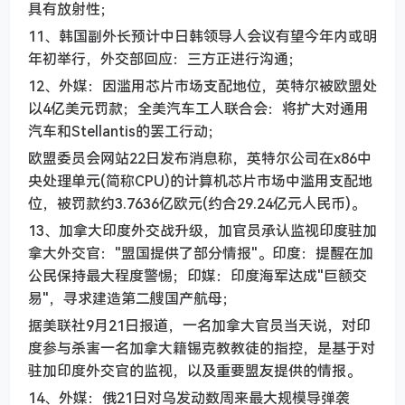
具有放射性；
11、韩国副外长预计中日韩领导人会议有望今年内或明
年初举行，外交部回应：三方正进行沟通；
12、外媒：因滥用芯片市场支配地位，英特尔被欧盟处
以4亿美元罚款；全美汽车工人联合会：将扩大对通用
汽车和Stellantis的罢工行动；
欧盟委员会网站22日发布消息称，英特尔公司在x86中
央处理单元(简称CPU)的计算机芯片市场中滥用支配地
位，被罚款约3.7636亿欧元(约合29.24亿元人民币)。
13、加拿大印度外交战升级，加官员承认监视印度驻加
拿大外交官："盟国提供了部分情报"。印度：提醒在加
公民保持最大程度警惕；印媒：印度海军达成"巨额交
易"，寻求建造第二艘国产航母；
据美联社9月21日报道，一名加拿大官员当天说，对印
度参与杀害一名加拿大籍锡克教教徒的指控，是基于对
驻加印度外交官的监视，以及重要盟友提供的情报。
14、外媒：俄21日对乌发动数周来最大规模导弹袭