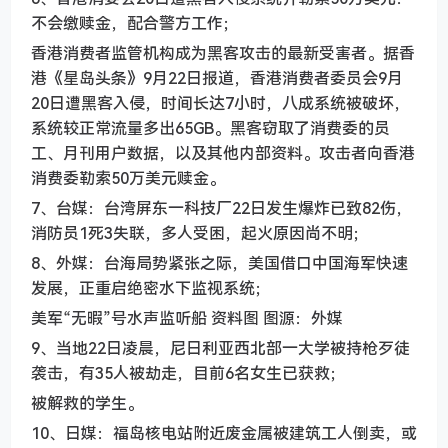
不会缴赎金，配合警方工作；
香港消费者监管机构成为黑客攻击的最新受害者。据香
港《星岛头条》9月22日报道，香港消费者委员会9月
20日遭黑客入侵，时间长达7小时，八成系统被破坏，
系统较正常流量多出65GB。黑客窃取了消费委的员
工、月刊用户数据，以及其他内部资料。攻击者向香港
消费委勒索50万美元赎金。
7、台媒：台湾屏东一科技厂22日发生爆炸已致82伤，
消防员1死3失联，多人受困，起火原因尚不明；
8、外媒：台海局势紧张之际，美国借口中国海军快速
发展，正重启绝密水下监视系统；
美军“无暇”号水声监听船 资料图 图源：外媒
9、当地22日凌晨，尼日利亚西北部一大学被持枪歹徒
袭击，有35人被劫走，目前6名女生已获救；
被解救的学生。
10、日媒：福岛核电站附近废金属被建筑工人倒卖，或