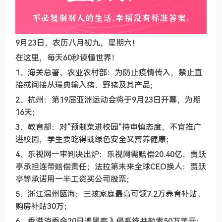
9月23日，农历八月初九，星期六！
在这里，每天60秒读懂世界！
1、海关总署、农业农村部：为防止疫情传入，禁止直
接或间接从瑞典输入猪、野猪及其产品；
2、杭州：第19届亚洲运动会将于9月23日开幕，为期
16天；
3、教育部：对"预制菜进校园"持审慎态度，不宜推广
进校园，学生要吃得既绿色安全又营养健康；
4、乐视网一审判决出炉：乐视网需赔偿20.40亿，贾跃
亭承担连带赔偿责任；法拉第未来全球CEO换人：贾跃
亭等承诺用一半工资买公司股票；
5、浙江温州瓯海：三孩家庭最高可领7.2万养育补贴、
购房补贴30万；
6、香港消委会20日遭黑客入侵系统并勒索50万美元：