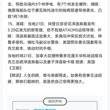
击，导致乌境内5个州停电，有7个州发生爆炸；俄媒：
俄黑海舰队位于塞瓦斯托波尔的指挥部遭导弹袭击，已
致1死1失联；
15、美媒：当地21日，拜登白宫会见泽连斯基宣布
3.25亿美元的新军援，但不包括ATACMS远程导弹；外
媒：泽连斯基抵达加拿大，系俄乌冲突后首次访加，特
鲁多接机；俄杜马副议长警告：美国想在蒙古国套用乌
克兰剧本，挑动对抗中俄；
当地时间21日，加拿大总理特鲁多在渥太华机场迎接乌
克兰总统泽连斯基以及妻子泽连斯卡娅 图源：英国
《卫报》
【微语】人生的路，难与易都得走。如果有些事无法回
避，那我们能做的，就是把自己变得更强大。
版权声明