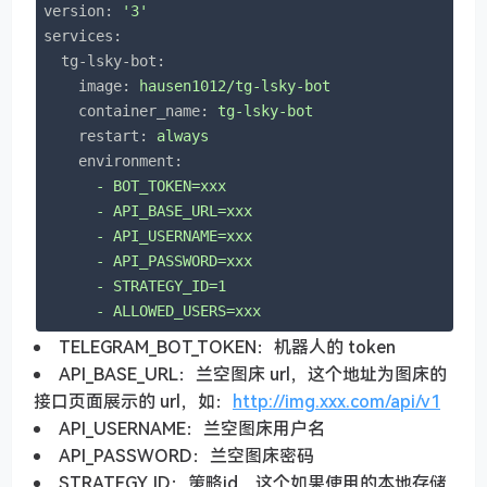
version:
'3'
services:
tg-lsky-bot:
image:
hausen1012/tg-lsky-bot
container_name:
tg-lsky-bot
restart:
always
environment:
-
BOT_TOKEN=xxx
-
API_BASE_URL=xxx
-
API_USERNAME=xxx
-
API_PASSWORD=xxx
-
STRATEGY_ID=1
-
ALLOWED_USERS=xxx
TELEGRAM_BOT_TOKEN：机器人的 token
API_BASE_URL：兰空图床 url，这个地址为图床的
接口页面展示的 url，如：
http://img.xxx.com/api/v1
API_USERNAME：兰空图床用户名
API_PASSWORD：兰空图床密码
STRATEGY_ID：策略id，这个如果使用的本地存储