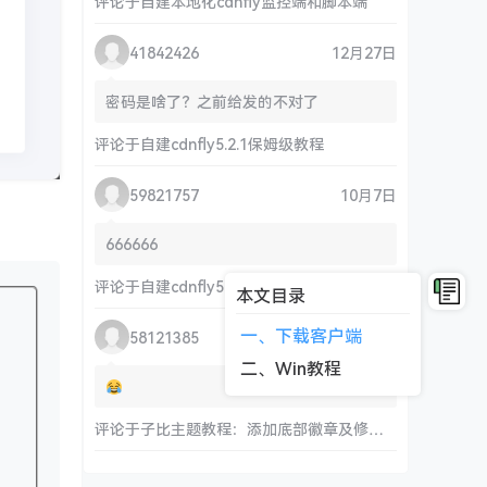
评论于
自建本地化cdnfly监控端和脚本端
41842426
12月27日
密码是啥了？之前给发的不对了
评论于
自建cdnfly5.2.1保姆级教程
59821757
10月7日
666666
评论于
自建cdnfly5.2.1保姆级教程
本文目录
一、下载客户端
58121385
9月17日
二、Win教程
评论于
子比主题教程：添加底部徽章及修改链接和运行时间