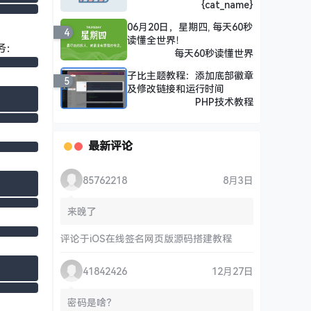
{cat_name}
06月20日，星期四, 每天60秒
4
读懂全世界！
务：
每天60秒读懂世界
子比主题教程：添加底部徽章
5
及修改链接和运行时间
PHP技术教程
最新评论
85762218
8月3日
来晚了
评论于
iOS在线签名网页版源码搭建教程
41842426
12月27日
密码是啥？