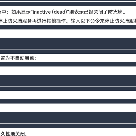
运行中；如果显示"inactive (dead)"则表示已经关闭了防火墙。
要先停止防火墙服务再进行其他操作。输入以下命令来停止防火墙服
设置为不自动启动：
被永久性地关闭。