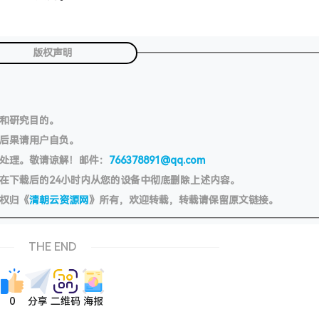
版权声明
习和研究目的。
切后果请用户自负。
处理。敬请谅解！邮件：
766378891@qq.com
在下载后的24小时内从您的设备中彻底删除上述内容。
权归《
清朝云资源网
》所有，欢迎转载，转载请保留原文链接。
THE END
0
分享
二维码
海报