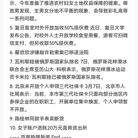
示，今年准备了推进农村妇女土地权益保障的提案。蒋
胜男发现，生男女分地不平衡的现象，会导致彩礼高等
一系列问题。
5. 复旦食堂对外开放加收50%搭伙费 近日，复旦大学
发布公告，对校外人士开放学校食堂用餐，游客可扫微
信支付，但另收取50%搭伙费。
6. 翟欣欣涉嫌敲诈勒索案已移送法院
7. 瓦利耶娃被俄罗斯国家队除名 7日，俄罗斯花样滑冰
联合会主席亚历山大·科根表示，俄罗斯花样滑冰运动
员卡米拉·瓦利耶娃已被俄罗斯国家队除名。
8. 北京未开放个人申领三代社保卡 3月7日，北京市人
社局表示：当前，本市第三代社保卡只面向部分地区内
参保企业的在职职工，开展单位集中换发，个人申领暂
不开放。
9. 陈桂林同款手表卖断货
10. 女子账户进账20万元直奔派出所
---- 百度热搜新闻 End ----