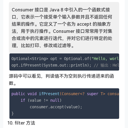
Consumer 接口是 Java 8 中引入的一个函数式接
口，它表示一个接受单个输入参数并且不返回任何
结果的操作。它定义了一个名为 accept 的抽象方
法，用于执行操作。Consumer 接口常常用于对集
合或流中的元素进行迭代，并对它们进行特定的处
理，比如打印、修改或过滤等。
Optional<String> opt = Optional.of(
"Hello, world!"
)
opt.ifPresent(System.out::println); 
// 输出：Hello, 
源码中可以看见，判读值不为空则执行传递进来的函
数。
public
void
ifPresent
(Consumer<? 
super
 T> consumer
if
 (value != 
null
)

        consumer.accept(value);

}
filter 方法