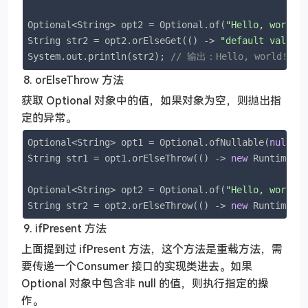
Optional<String> opt2 = Optional.of(
"Hello, world!
String str2 = opt2.orElseGet(() -> 
"default value"
)
System.out.println(str2); 
// 输出：Hello, world!
orElseThrow 方法
获取 Optional 对象中的值，如果对象为空，则抛出指
定的异常。
Optional<String> opt1 = Optional.ofNullable(
null
);

String str1 = opt1.orElseThrow(() -> 
new
 RuntimeEx
Optional<String> opt2 = Optional.of(
"Hello, world!
String str2 = opt2.orElseThrow(() -> 
new
 RuntimeEx
ifPresent 方法
上面提到过 ifPresent 方法，这个方法是重载方法，需
要传递一个Consumer 接口的实现类进去。如果
Optional 对象中包含非 null 的值，则执行指定的操
作。