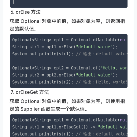
}
orElse 方法
获取 Optional 对象中的值，如果对象为空，则返回指
定的默认值。
Optional<String> opt1 = Optional.ofNullable(
null
);

String str1 = opt1.orElse(
"default value"
);

System.out.println(str1); 
// 输出：default value
Optional<String> opt2 = Optional.of(
"Hello, world!
String str2 = opt2.orElse(
"default value"
);

System.out.println(str2); 
// 输出：Hello, world!
orElseGet 方法
获取 Optional 对象中的值，如果对象为空，则使用指
定的 Supplier 函数生成一个默认值。
Optional<String> opt1 = Optional.ofNullable(
null
);

String str1 = opt1.orElseGet(() -> 
"default value"
)
System.out.println(str1); 
// 输出：default value