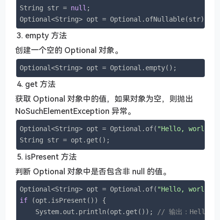
String str = 
null
;

Optional<String> opt = Optional.ofNullable(str);
empty 方法
创建一个空的 Optional 对象。
Optional<String> opt = Optional.empty();
get 方法
获取 Optional 对象中的值，如果对象为空，则抛出
NoSuchElementException 异常。
Optional<String> opt = Optional.of(
"Hello, world!"
)
String str = opt.get();
isPresent 方法
判断 Optional 对象中是否包含非 null 的值。
Optional<String> opt = Optional.of(
"Hello, world!"
if
 (opt.isPresent()) {

    System.out.println(opt.get()); 
// 输出：Hello, w