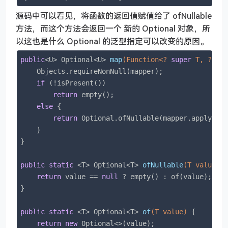
源码中可以看见，将函数的返回值赋值给了 ofNullable
方法，而这个方法会返回一个 新的 Optional 对象，所
以这也是什么 Optional 的泛型指定可以改变的原因。
public
<U> Optional<U> 
map
(Function<? 
super
 T, ? ex
    Objects.requireNonNull(mapper);

if
 (!isPresent())

return
 empty();

else
 {

return
 Optional.ofNullable(mapper.apply(val
    }

}

public
static
 <T> 
Optional<T> 
ofNullable
(T value)
{
return
 value == 
null
 ? empty() : of(value);

}

public
static
 <T> 
Optional<T> 
of
(T value)
{

return
new
 Optional<>(value);
