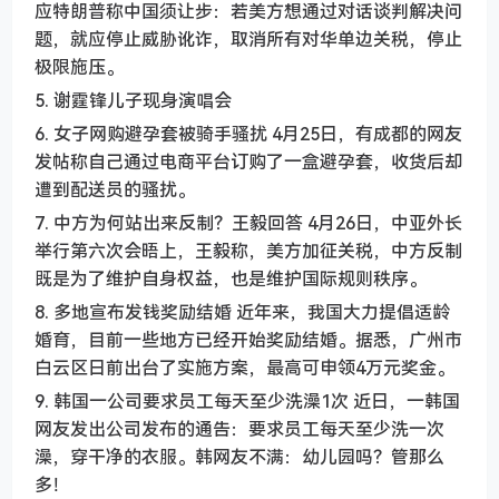
应特朗普称中国须让步：若美方想通过对话谈判解决问
题，就应停止威胁讹诈，取消所有对华单边关税，停止
极限施压。
5. 谢霆锋儿子现身演唱会
6. 女子网购避孕套被骑手骚扰 4月25日，有成都的网友
发帖称自己通过电商平台订购了一盒避孕套，收货后却
遭到配送员的骚扰。
7. 中方为何站出来反制？王毅回答 4月26日，中亚外长
举行第六次会晤上，王毅称，美方加征关税，中方反制
既是为了维护自身权益，也是维护国际规则秩序。
8. 多地宣布发钱奖励结婚 近年来，我国大力提倡适龄
婚育，目前一些地方已经开始奖励结婚。据悉，广州市
白云区日前出台了实施方案，最高可申领4万元奖金。
9. 韩国一公司要求员工每天至少洗澡1次 近日，一韩国
网友发出公司发布的通告：要求员工每天至少洗一次
澡，穿干净的衣服。韩网友不满：幼儿园吗？管那么
多！