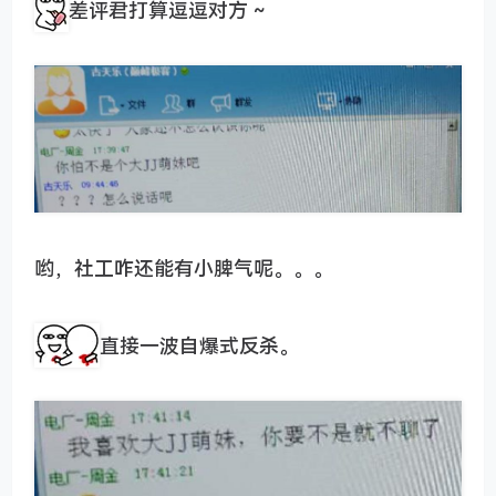
差评君打算逗逗对方 ~
哟，社工咋还能有小脾气呢。。。
直接一波自爆式反杀。