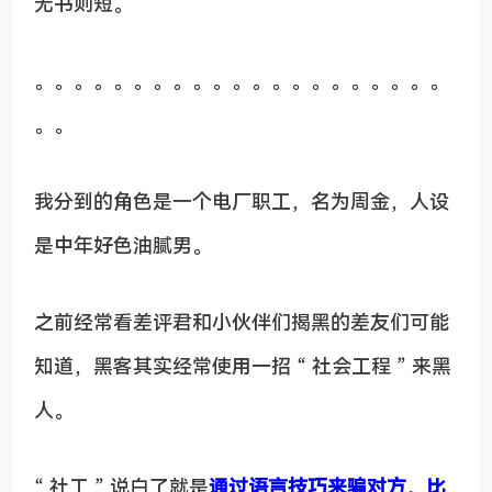
无书则短。
。。。。。。。。。。。。。。。。。。。。。
。。
我分到的角色是一个电厂职工，名为周金，人设
是中年好色油腻男。
之前经常看差评君和小伙伴们揭黑的差友们可能
知道，黑客其实经常使用一招 “ 社会工程 ” 来黑
人。
“ 社工 ” 说白了就是
通过语言技巧来骗对方
，比