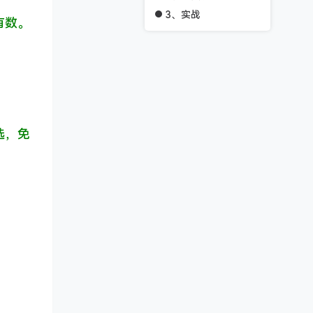
3、实战
有数。
选，免