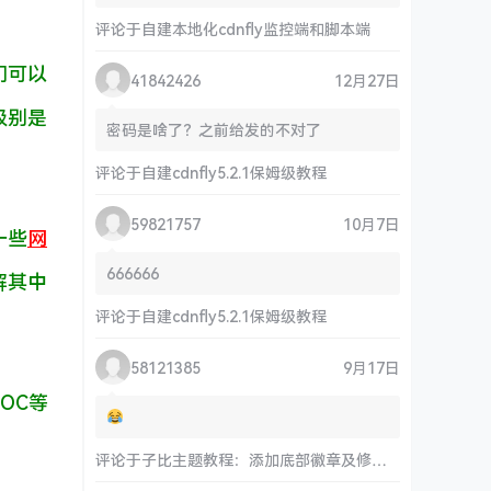
评论于
自建本地化cdnfly监控端和脚本端
们可以
41842426
12月27日
级别是
密码是啥了？之前给发的不对了
评论于
自建cdnfly5.2.1保姆级教程
59821757
10月7日
一些
网
666666
解其中
评论于
自建cdnfly5.2.1保姆级教程
58121385
9月17日
OC等
评论于
子比主题教程：添加底部徽章及修改链接和运行时间