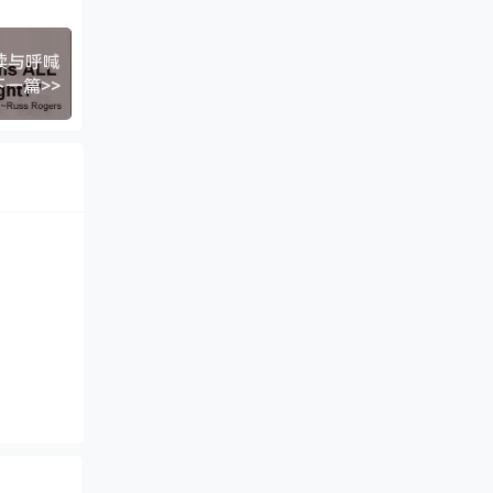
读与呼喊
下一篇>>