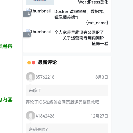
WordPress美化
Docker 清理容器、数据卷、
4
镜像相关操作
{cat_name}
个人宽带早就没有公网IP了
5
——关于运营商专用内网IP
值得一看
帽黑客
最新评论
85762218
8月3日
来晚了
的内容
评论于
iOS在线签名网页版源码搭建教程
41842426
12月27日
密码是啥？