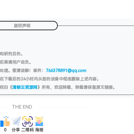
版权声明
习和研究目的。
切后果请用户自负。
处理。敬请谅解！邮件：
766378891@qq.com
在下载后的24小时内从您的设备中彻底删除上述内容。
权归《
清朝云资源网
》所有，欢迎转载，转载请保留原文链接。
THE END
0
分享
二维码
海报