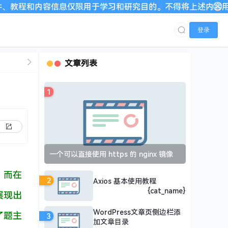
容信息仅限用于学习和研究目的。不得将上述内容用于商业或者非
登录
文章列表
1
一个可以直接使用 https 的 nginx 镜像
。而在
2
Axios 基本使用教程
{cat_name}
展现出
WordPress文章页侧边栏添
了题主
3
加文章目录