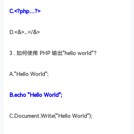
C.<?php…?>
D.<&>...</&>
3 . 如何使用 PHP 输出"hello world"？
A."Hello World";
B.echo "Hello World";
C.Document.Write("Hello World");