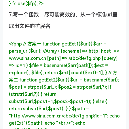
} fclose($fp);
?>
7.写一个函数，尽可能高效的，从一个标准url里
取出文件的扩展名
<?php
// 方案一
function
getExt1
($url)
{ $arr =
parse_url($url);
//Array ( [scheme] => http [host] =>
www.sina.com.cn [path] => /abc/de/fg.php [query]
=> id=1 )
$file = basename($arr[
path
]); $ext =
explode(
.
, $file);
return
$ext[count($ext)
-1
]; }
// 方
案二
function
getExt2
($url)
{ $url = basename($url);
$pos1 = strpos($url,
.
); $pos2 = strpos($url,
?
);
if
(strstr($url,
?
)) {
return
substr($url,$pos1+
1
,$pos2-$pos1
-1
); }
else
{
return
substr($url,$pos1); } } $path =
"http://www.sina.com.cn/abc/de/fg.php?id=1"
;
echo
getExt1($path);
echo
"<br />"
;
echo