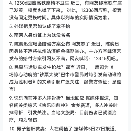
4. 12306回应高铁座椅不卫生 近日，有网友称高铁车座
已发黄，椅套也掉了下来。 对此，12306回应称，椅套
没有固定更换时间。具体以列车的实际情况为准。
5. 外媒把吴君如认成了章子怡
6. 南京人身份证上为啥没省名
7. 陈奕迅演唱会赔偿方案公布 网友怒了 近日，陈奕迅
因身体不适将杭州站演唱会择期举办。主办方圣峰演艺
发布的赔付方案引网友不满。网友喊话：12315见吧。
8. 民警与运钞车发生枪战？谣言 近日，一篇题为《一
场惊心动魄的“钞票大战”巴中市警民对峙引发轰动谁将
成为胜利者》的文章引起广泛关注。经警方查证：是谣
言！
9. 快乐向前冲多人摔骨折？当地回应 据媒体报道，知
名闯关类综艺《快乐向前冲》 金乡赛道，多人冲关时
摔骨折，引发关注。当地文旅局：目前伤者已就医治
疗，均为轻伤。
10. 男子割肝救妻：人在就值了 据媒体5日27日报道，