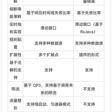
略
量隔离
熔断降
基于响应时间或失败比率
基于失败比率
级策略
实时指
滑动窗口（基于
滑动窗口
标实现
RxJava）
规则配
支持多种数据源
支持多种数据源
置
扩展性
多个扩展点
插件的形式
基于注
解的支
支持
支持
持
基于 QPS，支持基于调用关
限流
不支持
系的限流
流量整
支持慢启动、匀速器模式
不支持
形