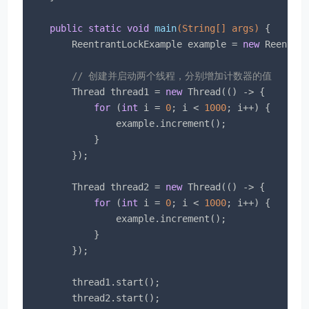
public
static
void
main
(String[] args)
{

        ReentrantLockExample example = 
new
 Reentran
// 创建并启动两个线程，分别增加计数器的值
        Thread thread1 = 
new
 Thread(() -> {

for
 (
int
 i = 
0
; i < 
1000
; i++) {

                example.increment();

            }

        });

        Thread thread2 = 
new
 Thread(() -> {

for
 (
int
 i = 
0
; i < 
1000
; i++) {

                example.increment();

            }

        });

        thread1.start();

        thread2.start();
