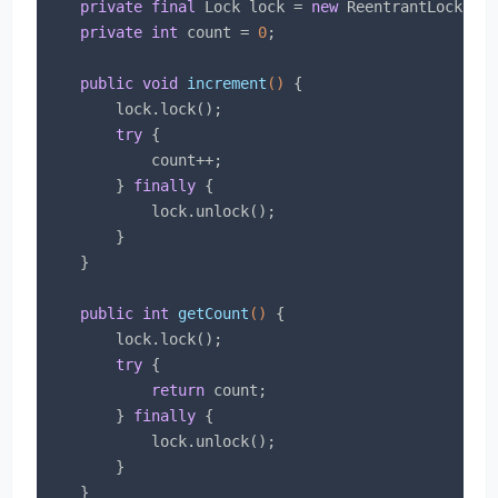
private
final
 Lock lock = 
new
 ReentrantLock();

private
int
 count = 
0
;

public
void
increment
()
{

        lock.lock();

try
 {

            count++;

        } 
finally
 {

            lock.unlock();

        }

    }

public
int
getCount
()
{

        lock.lock();

try
 {

return
 count;

        } 
finally
 {

            lock.unlock();

        }

    }
