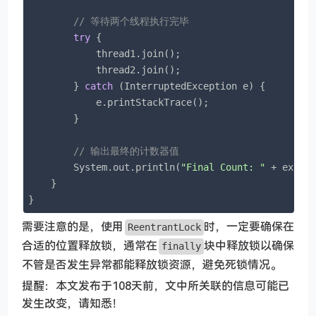
// 等待两个线程执行完毕
try
 {

            thread1.join();

            thread2.join();

        } 
catch
 (InterruptedException e) {

            e.printStackTrace();

        }

// 输出最终的计数器值
        System.out.println(
"Final Count: "
 + exampl
    }

}
需要注意的是，使用
时，一定要确保在
ReentrantLock
合适的位置释放锁，通常在
块中释放锁以确保
finally
不管是否发生异常都能释放锁资源，避免死锁情况。
提醒：本文发布于108天前，文中所关联的信息可能已
发生改变，请知悉！