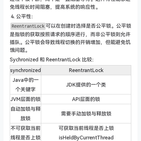
免线程长时间阻塞，提高系统的响应性。
公平性：
可以在创建时选择是否公平锁。公平锁
ReentrantLock
是指锁的获取按照请求的顺序进行，而非公平锁则允许
插队。公平锁会导致线程切换的开销增加，但能避免饥
饿问题。
Sychronized 和 ReentrantLock 比较：
synchronized
ReentrantLock
Java中的一
JDK提供的一个类
个关键字
JVM层面的锁
API层面的锁
自动加锁与释
需要手动加锁与释放锁
放锁
不可获取当前
可获取当前线程是否上锁
线程是否上锁
isHeldByCurrentThread