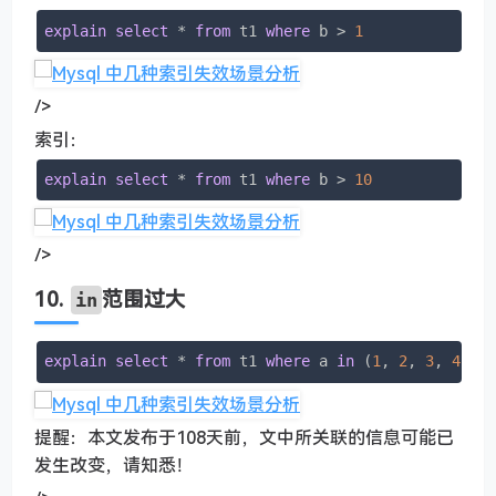
explain
select
 * 
from
 t1 
where
 b > 
1
/>
索引：
explain
select
 * 
from
 t1 
where
 b > 
10
/>
10.
范围过大
in
explain
select
 * 
from
 t1 
where
 a 
in
 (
1
, 
2
, 
3
, 
4
, 
5
提醒：本文发布于108天前，文中所关联的信息可能已
发生改变，请知悉！