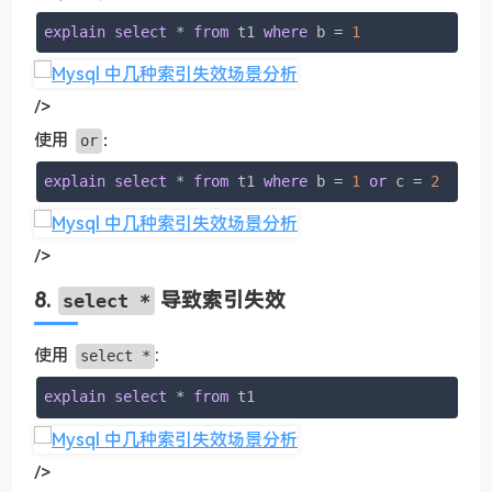
explain
select
 * 
from
 t1 
where
 b = 
1
/>
使用
：
or
explain
select
 * 
from
 t1 
where
 b = 
1
or
 c = 
2
/>
8.
导致索引失效
select *
使用
:
select *
explain
select
 * 
from
 t1
/>