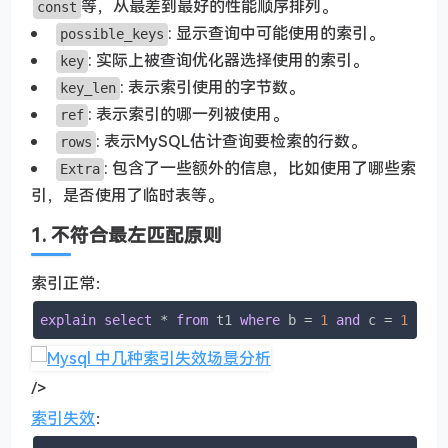
等，从最差到最好的性能顺序排列。
const
: 显示查询中可能使用的索引。
possible_keys
: 实际上被查询优化器选择使用的索引。
key
: 表示索引使用的字节数。
key_len
: 表示索引的哪一列被使用。
ref
: 表示MySQL估计查询要检索的行数。
rows
: 包含了一些额外的信息，比如使用了哪些索
Extra
引，是否使用了临时表等。
1. 不符合最左匹配原则
索引正常：
explain
select
 * 
from
 t1 
where
 b = 
1
and
 c = 
1
and
/>
索引失效
：