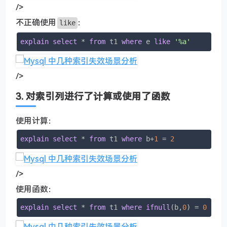
/>
不正确使用
：
like
explain
select
 * 
from
 t1 
where
 e 
like
'%a'
/>
3. 对索引列进行了计算或使用了函数
使用计算：
explain
select
 * 
from
 t1 
where
 b+
1
 = 
2
/>
使用函数：
explain
select
 * 
from
 t1 
where
ifnull
(b,
0
) = 
0