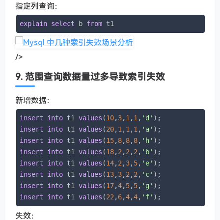
指定列查询：
explain
select
 b 
from
 t1
/>
9. 范围查询数据量过多导致索引失效
新增数据：
insert
into
 t1 
values
(
10
,
3
,
1
,
1
,
'd'
insert
into
 t1 
values
(
20
,
1
,
1
,
1
,
'a'
insert
into
 t1 
values
(
15
,
8
,
8
,
8
,
'h'
insert
into
 t1 
values
(
18
,
2
,
2
,
2
,
'b'
insert
into
 t1 
values
(
14
,
2
,
3
,
5
,
'e'
insert
into
 t1 
values
(
13
,
3
,
2
,
2
,
'c'
insert
into
 t1 
values
(
17
,
4
,
5
,
5
,
'g'
insert
into
 t1 
values
(
22
,
6
,
4
,
4
,
'f'
);
失效：