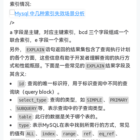
索引情况：
/>
a 字段是主键，对应主键索引，bcd 三个字段组成一个
联合索引，e 字段一个索引。
另外，
语句返回的结果集包含了查询执行计划
EXPLAIN
的各个方面，这些信息有助于开发者理解查询的执行方
式和性能瓶颈。下面是一些常见的
结果字段及
EXPLAIN
其含义：
: 查询的唯一标识符，用于标识查询中不同的查
id
询块（query block）。
: 查询的类型，如
、
select_type
SIMPLE
PRIMARY
、
等，表示查询中的子查询类型。
SUBQUERY
: 此行的数据是关于哪个表的。
table
: 表示MySQL在表中找到所需行的方式，常见
type
的值有
、
、
、
、
、
ALL
index
range
ref
eq_ref