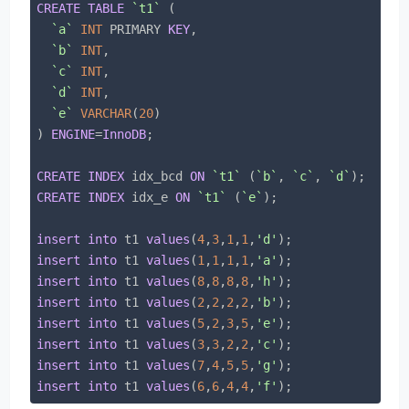
CREATE
TABLE
`t1`
 (

`a`
INT
 PRIMARY 
KEY
,

`b`
INT
,

`c`
INT
,

`d`
INT
,

`e`
VARCHAR
(
20
)

) 
ENGINE
=
InnoDB
;

CREATE
INDEX
 idx_bcd 
ON
`t1`
 (
`b`
, 
`c`
, 
`d`
CREATE
INDEX
 idx_e 
ON
`t1`
 (
`e`
);

insert
into
 t1 
values
(
4
,
3
,
1
,
1
,
'd'
insert
into
 t1 
values
(
1
,
1
,
1
,
1
,
'a'
insert
into
 t1 
values
(
8
,
8
,
8
,
8
,
'h'
insert
into
 t1 
values
(
2
,
2
,
2
,
2
,
'b'
insert
into
 t1 
values
(
5
,
2
,
3
,
5
,
'e'
insert
into
 t1 
values
(
3
,
3
,
2
,
2
,
'c'
insert
into
 t1 
values
(
7
,
4
,
5
,
5
,
'g'
insert
into
 t1 
values
(
6
,
6
,
4
,
4
,
'f'
);