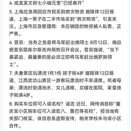
4. 成龙发文称七小福元奎“已经离开”
5. 上海应急局回应市民买到救灾物资 据媒体12日报
道，上海一男子在二手市场买到“救灾物资”，引发关
注。上海市应急管理局：本应销毁的物资被人私售，正
严查。
6. 普京：当务之急是将乌军赶出俄领土 8月12日，俄总
统普京就库尔斯克州局势召开会议。普京强调，“当下
最紧迫、最重要的是必须立即将乌军赶出俄罗斯领
土”。
7. 夫妻景区玩漂流1死1伤 孩子刚4岁 据媒体12日报
道，江西武功山景区一游客玩漂流时不幸遇难。死者母
亲：漂流时突遇涨水，女儿遇难，女婿在医院，家里孩
子刚满4岁。
8. 购买车位即可入读名校？谣言 近日，网传消息称“重
庆某小区购车位可入读宏八、鲁巴等名校”，经当地有
关部门核实，该信息系虚假宣传，相关学校未与该小区
合作。