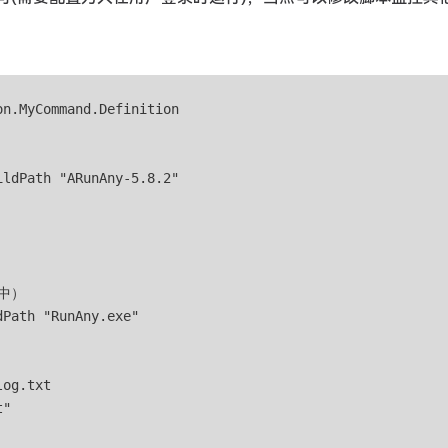
n.MyCommand.Definition

ldPath "ARunAny-5.8.2"

中）

Path "RunAny.exe"

og.txt

"
