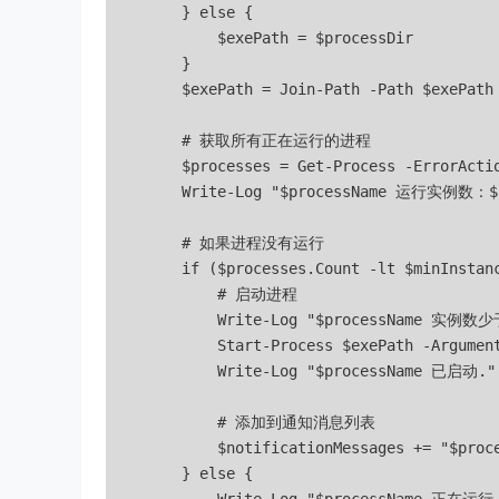
        } else {

            $exePath = $processDir

        }

        $exePath = Join-Path -Path $exePath 
        # 获取所有正在运行的进程

        $processes = Get-Process -ErrorActi
        Write-Log "$processName 运行实例数：$($
        # 如果进程没有运行

        if ($processes.Count -lt $minInstanc
            # 启动进程

            Write-Log "$processName 实例数
            Start-Process $exePath -Argument
            Write-Log "$processName 已启动."

            # 添加到通知消息列表

            $notificationMessages += "$pro
        } else {
