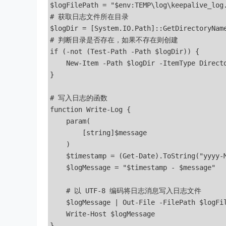
$logFilePath = "$env:TEMP\log\keepalive_log.
# 获取日志文件所在目录

$logDir = [System.IO.Path]::GetDirectoryName
# 判断目录是否存在，如果不存在则创建

if (-not (Test-Path -Path $logDir)) {

    New-Item -Path $logDir -ItemType Directo
} 

# 写入日志的函数

function Write-Log {

    param(

        [string]$message

    )

    $timestamp = (Get-Date).ToString("yyyy-M
    $logMessage = "$timestamp - $message"

    # 以 UTF-8 编码将日志消息写入日志文件

    $logMessage | Out-File -FilePath $logFil
    Write-Host $logMessage

}
