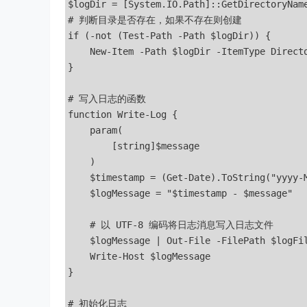
$logDir = [System.IO.Path]::GetDirectoryName
# 判断目录是否存在，如果不存在则创建

if (-not (Test-Path -Path $logDir)) {

    New-Item -Path $logDir -ItemType Directo
} 

# 写入日志的函数

function Write-Log {

    param(

        [string]$message

    )

    $timestamp = (Get-Date).ToString("yyyy-M
    $logMessage = "$timestamp - $message"

    # 以 UTF-8 编码将日志消息写入日志文件

    $logMessage | Out-File -FilePath $logFil
    Write-Host $logMessage

}

# 初始化日志
