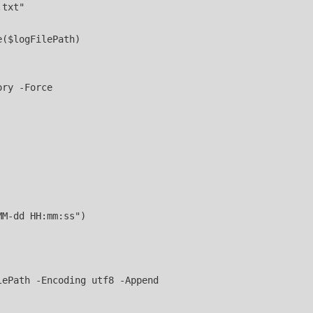
txt"

($logFilePath)

ry -Force

M-dd HH:mm:ss")

ePath -Encoding utf8 -Append
