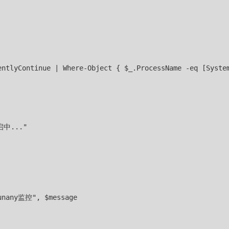
entlyContinue | Where-Object { $_.ProcessName -eq [System
启中..."

unany监控", $message
