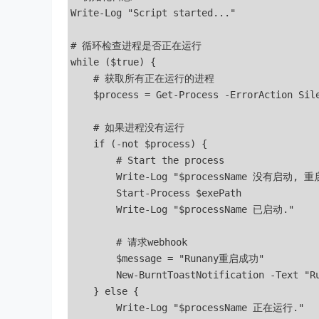
Write-Log "Script started..."

# 循环检查进程是否正在运行

while ($true) {

    # 获取所有正在运行的进程

    $process = Get-Process -ErrorAction Sil
    # 如果进程没有运行

    if (-not $process) {

        # Start the process

        Write-Log "$processName 没有启动, 重
        Start-Process $exePath

        Write-Log "$processName 已启动."

        # 请求webhook

        $message = "Runany重启成功"

        New-BurntToastNotification -Text "R
    } else {

        Write-Log "$processName 正在运行."
