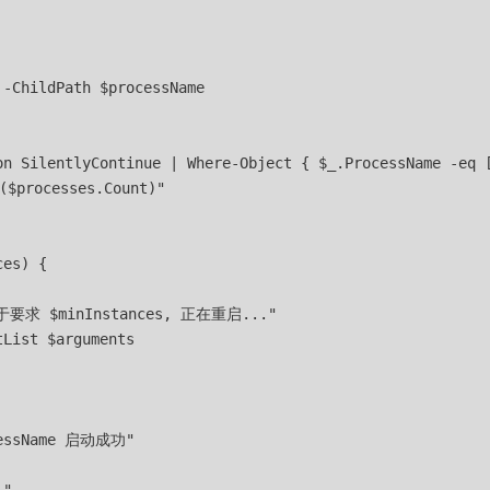
-ChildPath $processName

on SilentlyContinue | Where-Object { $_.ProcessName -eq [
processes.Count)"

es) {

少于要求 $minInstances, 正在重启..."

List $arguments

cessName 启动成功"
