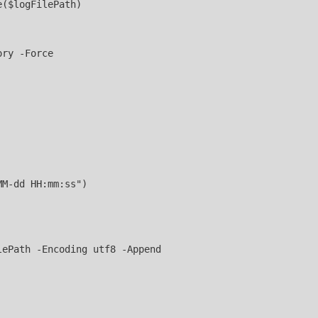
($logFilePath)

ry -Force

M-dd HH:mm:ss")

ePath -Encoding utf8 -Append
