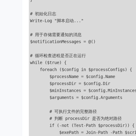
# 初始化日志

Write-Log "脚本启动..."

# 用于存储需要通知的消息

$notificationMessages = @()

# 循环检查进程是否正在运行

while ($true) {

    foreach ($config in $processConfigs) {

        $processName = $config.Name

        $processDir = $config.Dir

        $minInstances = $config.MinInstances
        $arguments = $config.Arguments

        # 可执行文件的完整路径

        # 判断 processDir 是否为绝对路径

        if (-not (Test-Path $processDir)) {

            $exePath = Join-Path -Path $scri