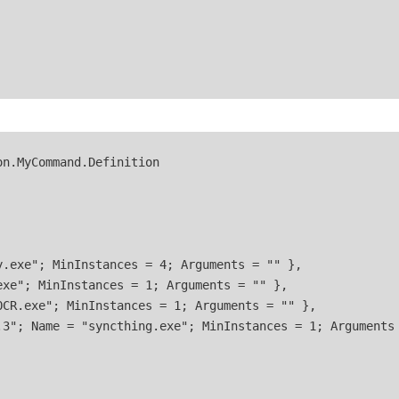
n.MyCommand.Definition

.exe"; MinInstances = 4; Arguments = "" },

xe"; MinInstances = 1; Arguments = "" },

CR.exe"; MinInstances = 1; Arguments = "" },

.3"; Name = "syncthing.exe"; MinInstances = 1; Arguments 