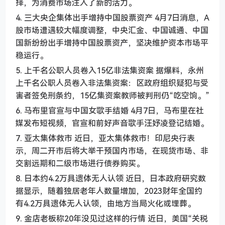
择，为消费市场注入了新的活力。
4. 三大央企集体出手增持中国股票资产 4月7日消息，A
股市场遭遇较大幅度调整，中央汇金、中国诚通、中国
国新纷纷出手增持中国股票资产，坚决维护资本市场平
稳运行。
5. 上千名公职人员卷入15亿非法集资案 据爆料，永州
上千名公职人员卷入非法集资案：区政府组织疑犯与受
害者签免刑条约，15亿集资案教师被判刑仍“吃空饷。”
6. 马布里官宣与中国女歌手结婚 4月7日，马布里在社
媒发布短视频，官宣和前好声音歌手汪妤凌登记结婚。
7. 亚太集体救市 近日，亚太集体救市！印尼央行表
示，周二开市后将大举干预国内市场，在现货市场、非
交割远期和二级市场进行债券购买。
8. 日本约4.2万具遗体无人认领 近日，日本政府研究数
据显示，随着独居老年人数量增加，2023财年全国约
有4.2万具遗体无人认领，由地方当局火化或埋葬。
9. 金店老板称20年没见过这样的行情 近日，美国“关税