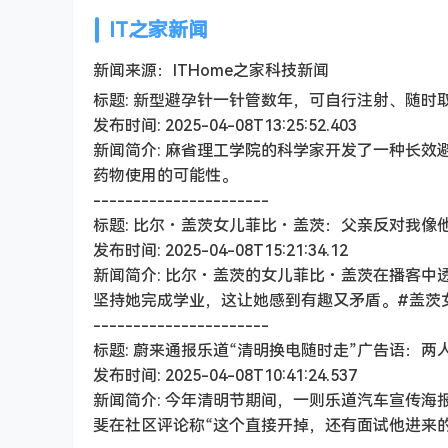
IT之家新闻
新闻来源：ITHome之家科技新闻
标题: 新型避孕针一针管数年，可自行注射、随时
发布时间: 2025-04-08T13:25:52.403
新闻简介: 麻省理工学院的科学家开发了一种长
药物使用的可能性。
----------------------
标题: 比尔・盖茨女儿菲比・盖茨：父亲反对我像
发布时间: 2025-04-08T15:21:34.12
新闻简介: 比尔・盖茨的女儿菲比・盖茨在播客
坚持她完成学业，这让她感到有趣又矛盾。#盖茨女
----------------------
标题: 蔚来通报乐道“清明换电随时走”广告语：
发布时间: 2025-04-08T10:41:24.537
新闻简介: 今年清明节期间，一则乐道汽车宣传海
斐在社区评论称“这个直接开掉，还有面试他进来