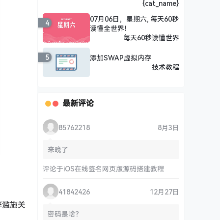
{cat_name}
07月06日，星期六, 每天60秒
4
读懂全世界！
每天60秒读懂世界
5
添加SWAP虚拟内存
技术教程
最新评论
85762218
8月3日
来晚了
评论于
iOS在线签名网页版源码搭建教程
41842426
12月27日
伴滥施关
密码是啥？