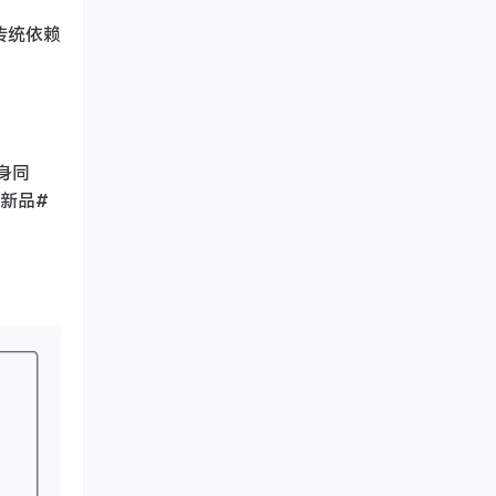
破传统依赖
身同
果新品#