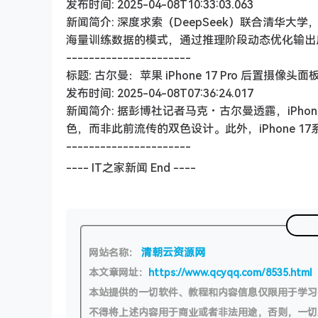
发布时间: 2025-04-08T10:33:03.063
新闻简介: 深度求索（DeepSeek）联合清华大学
海量训练数据的模式，通过推理阶段动态优化输出
----------------------
标题: 古尔曼：苹果 iPhone 17 Pro 后置摄像
发布时间: 2025-04-08T07:36:24.017
新闻简介: 据彭博社记者马克・古尔曼透露，iPho
色，而非此前流传的双色设计。此外，iPhone 17系列
----------------------
---- IT之家新闻 End ----
清朝云资源网
网站名称：
本文章网址：
https://www.qcyqq.com/8535.html
本站提供的一切软件、教程和内容信息仅限用于学
不得将上述内容用于商业或者非法用途，否则，一