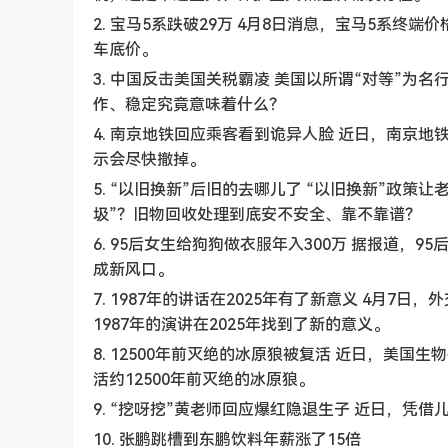
2. 宝马5系跌破29万 4月8日消息，宝马5系终端价
车底价。
3. 中国反击美国关税霸凌 美国以所谓“对等”
作、稳定究竟意味着什么？
4. 南京地铁回应乘客看到诡异人脸 近日，南京
示会尽快撤掉。
5. “以旧换新”后旧的去哪儿了 “以旧换新”政
圾”？旧物回收处理到底安不安全、靠不靠谱？
6. 95后女生给狗狗做衣服年入300万 据报道，
成新风口。
7. 1987年的讲话在2025年有了新意义 4月
1987年的演讲在2025年找到了新的意义。
8. 12500年前灭绝的冰原狼被复活 近日，美国生物技
活约12500年前灭绝的冰原狼。
9. “挖呀挖”黄老师回应爆红隐退生子 近日，凭
10. 张鹏跳槽到东鹏饮料年薪涨了15倍