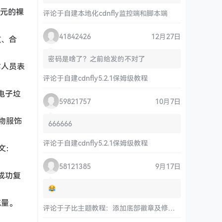
万元的裸
评论于
自建本地化cdnfly监控端和脚本端
41842426
12月27日
放、合
密码是啥了？之前给发的不对了
作人员表
评论于
自建cdnfly5.2.1保姆级教程
电子垃
59821757
10月7日
宠物服饰
666666
评论于
自建cdnfly5.2.1保姆级教程
文：
58121385
9月17日
布成功复
流量。
评论于
子比主题教程：添加底部徽章及修改链接和运行时间