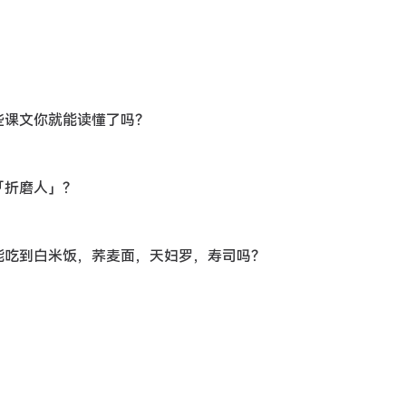
些课文你就能读懂了吗？
「折磨人」？
能吃到白米饭，荞麦面，天妇罗，寿司吗？