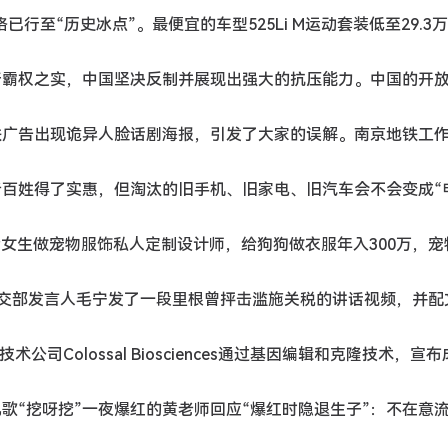
格已行至“历史冰点”。最便宜的车型525Li M运动套装低至29.3
为名行霸权之实，中国坚决反制并展现出强大的抗压能力。中国的开
地铁广告出现诡异人脸话剧海报，引发了大家的误解。南京地铁工
策让老百姓得了实惠，但淘汰的旧手机、旧家电、旧汽车会不会变成“
95后女生做宠物服饰私人定制设计师，给狗狗做衣服年入300万，
7日，外交部发言人毛宁发了一段里根曾抨击滥施关税的讲话视频，并配
术公司Colossal Biosciences通过基因编辑和克隆技术，宣
借儿歌“挖呀挖”一夜爆红的黄老师回应“爆红时隐退生子”：不在意