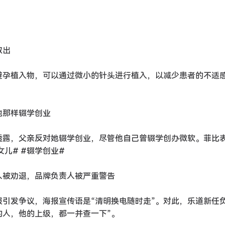
取出
效避孕植入物，可以通过微小的针头进行植入，以减少患者的不适
他那样辍学创业
中透露，父亲反对她辍学创业，尽管他自己曾辍学创办微软。菲比
儿# #辍学创业#
两人被劝退，品牌负责人被严重警告
报引发争议，海报宣传语是“清明换电随时走”。对此，乐道新任
的人，他的上级，都一并查一下”。