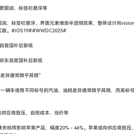
图标更圆润、标签栏悬浮等
更圆润、标签栏悬浮，界面元素增添半透明效果，整体设计向vision
#iOS19##WWDC2025#
机京东自营国补后新低
 手机京东自营国补后新低
油耗差异通常微乎其微”
上，同一辆车使用不同标号的汽油，油耗差异通常微乎其微，而高标
：向供应商施压、自担成本、涨价等
球关税将影响苹果产品，幅度20% - 46%。苹果或向供应商施压