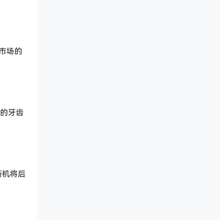
度市场的
年前的牙齿
。新机将后