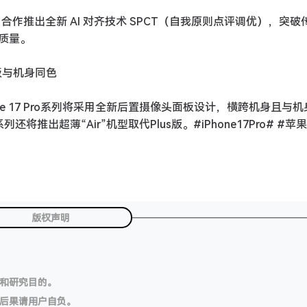
，合作推出全新 AI 对齐技术 SPCT（自我原则点评调优），突
质量。
头面板与机身同色
ne 17 Pro系列将采用全新后置摄像头面板设计，横跨机身且与机
还将推出超薄“Air”机型取代Plus版。#iPhone17Pro# #苹
版权声明
习和研究目的。
切后果请用户自负。