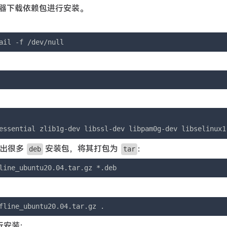
器下载依赖包进行安装。
ail -f /dev/null
essential zlib1g-dev libssl-dev libpam0g-dev libselinux1
多出很多
安装包，将其打包为
：
deb
tar
line_ubuntu20.04.tar.gz *.deb 
fline_ubuntu20.04.tar.gz .
行安装：