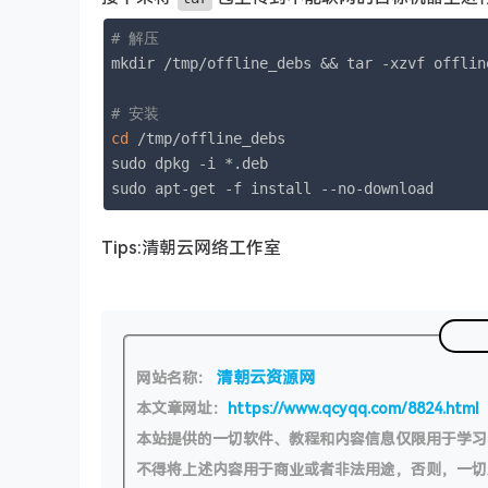
# 解压
mkdir /tmp/offline_debs && tar -xzvf offlin
# 安装
cd
 /tmp/offline_debs

sudo dpkg -i *.deb

sudo apt-get -f install --no-download
Tips:清朝云网络工作室
清朝云资源网
网站名称：
本文章网址：
https://www.qcyqq.com/8824.html
本站提供的一切软件、教程和内容信息仅限用于学
不得将上述内容用于商业或者非法用途，否则，一