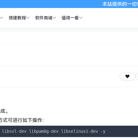
本站提供的一切软件、
搭建教程
软件商城
值得一看
完成。
的方式可进行如下操作：
 libssl-dev libpam0g-dev libselinux1-dev -y