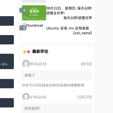
08月22日，星期四, 每天60秒
4
读懂全世界！
每天60秒读懂世界
5
Ubuntu 安装 vnc 远程桌面
{cat_name}
最新评论
85762218
8月3日
-dev
来晚了
评论于
iOS在线签名网页版源码搭建教程
41842426
12月27日
密码是啥？