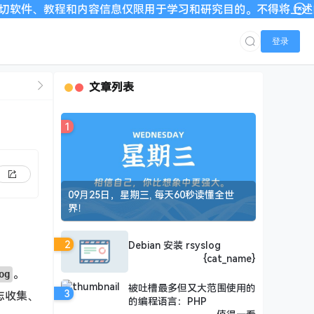
、教程和内容信息仅限用于学习和研究目的。不得将上述内容用于商
登录
文章列表
1
09月25日，星期三, 每天60秒读懂全世
界！
2
Debian 安装 rsyslog
{cat_name}
。
og
被吐槽最多但又大范围使用的
3
日志收集、
的编程语言：PHP