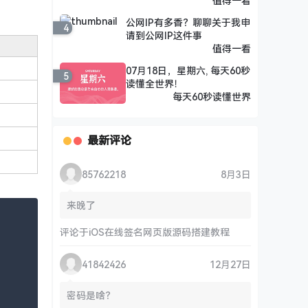
值得一看
公网IP有多香？聊聊关于我申
4
请到公网IP这件事
值得一看
07月18日，星期六, 每天60秒
5
读懂全世界！
每天60秒读懂世界
最新评论
85762218
8月3日
来晚了
评论于
iOS在线签名网页版源码搭建教程
41842426
12月27日
密码是啥？