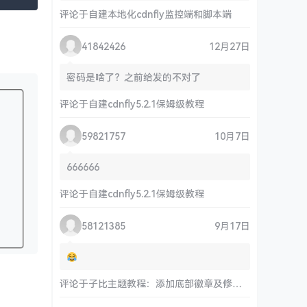
评论于
自建本地化cdnfly监控端和脚本端
41842426
12月27日
密码是啥了？之前给发的不对了
评论于
自建cdnfly5.2.1保姆级教程
59821757
10月7日
666666
评论于
自建cdnfly5.2.1保姆级教程
58121385
9月17日
评论于
子比主题教程：添加底部徽章及修改链接和运行时间