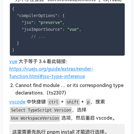
{

"compilerOptions"
: {

"jsx"
: 
"preserve"
,

"jsxImportSource"
: 
"vue"
,

// ...
  }

}
vue
大于等于 3.4 看此链接：
https://vuejs.org/guide/extras/render-
function.html#jsx-type-inference
Cannot find module … or its corresponding type
declarations.（ts2307）
vscode
中快捷键
+
+
，搜索
ctrl
shift
p
，选择
Select TypeScript Version
选项，然后重启 vscode。
Use WorkspaceVersion
这里需要先执行 pnpm install 才能进行选择。