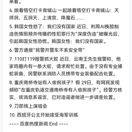
来看。
4. 跟着悟空打卡青城山 一起跟着悟空打卡青城山：天
师洞、五洞天、上清宫、降魔石……
5. 韩国女性怒了：我们没有国家 近日，利用AI换脸制
造色情图频并传播的性犯罪行为“深度伪造”被曝光后，
引起韩国女性恐慌。韩国女性：我们没有国家。
6. 警方通报“民警开警车不系安全带”
7. 110打119报警抓大蛇 近日，云南王先生报警称，他
家鸡圈内有一条大蛇，请求帮忙处置。由于没有专业捕
蛇装备，民警联系消防人员携带专业装备配合处置。
8. 重庆南桥寺站有人偷拐孩子？假 29日，有网民发视
频称“在重庆轨道交通南桥寺有人偷拐孩子”。经警方核
实，该消息系谣言，已对造谣者做进一步调查处置。
9. 刀郎线上演唱会
10. 西班牙公主开始接受海军训练
---- 百度热搜新闻 End ----