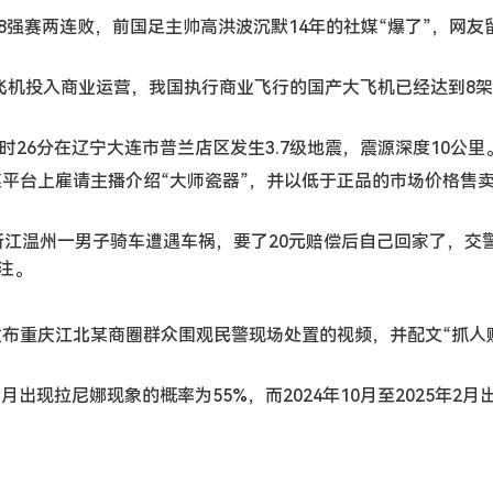
足18强赛两连败，前国足主帅高洪波沉默14年的社媒“爆了”，网友
919飞机投入商业运营，我国执行商业飞行的国产大飞机已经达到8
21时26分在辽宁大连市普兰店区发生3.7级地震，震源深度10公里
在某平台上雇请主播介绍“大师瓷器”，并以低于正品的市场价格售
，浙江温州一男子骑车遭遇车祸，要了20元赔偿后自己回家了，交
注。
民发布重庆江北某商圈群众围观民警现场处置的视频，并配文“抓人
11月出现拉尼娜现象的概率为55%，而2024年10月至2025年2