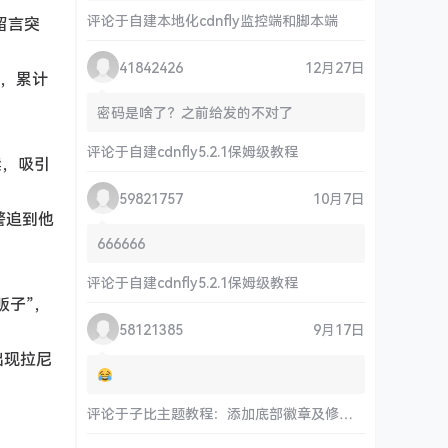
评论于
自建本地化cdnfly监控端和脚本端
留言突
41842426
12月27日
架，累计
密码是啥了？之前给发的不对了
。
评论于
自建cdnfly5.2.1保姆级教程
卖，吸引
59821757
10月7日
警追到他
666666
评论于
自建cdnfly5.2.1保姆级教程
贩子”，
58121385
9月17日
月出现拉尼
评论于
子比主题教程：添加底部徽章及修改链接和运行时间