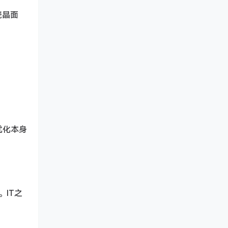
瓷晶面
优化本身
。IT之