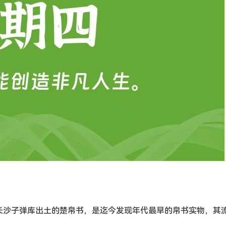
湖南长沙子弹库出土的楚帛书，是迄今发现年代最早的帛书实物，其