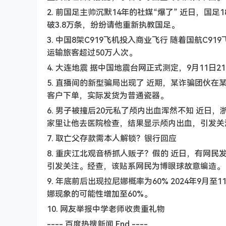
2. 前国足主帅沉默14年的社媒“爆了” 近日，国
破3.8万条，纷纷请他重新执教国足。
3. 中国8架C919飞机投入商业飞行 随着国航C
运输旅客超过50万人次。
4. 大连地震 据中国地震台网正式测定，9月11日
5. 直播间的新型骗局出现了 近期，某诈骗团伙
客户下单，实际发货为普通瓷器。
6. 男子被撞后20元私了颅内出血浑然不知 近日
家里让他去医院检查，结果显示颅内出血，引发关
7. 取亡父存款需本人解锁？银行回应
8. 重庆江北观音桥抓人贩子？假的 近日，有网
引发关注。经查，该贴系网民为博眼球故意编造。
9. 年底前后出现拉尼娜概率为60% 2024年9月至
娜现象的可能性增加至60%。
10. 网友举报中学老师收贵重礼物
---- 百度热搜新闻 End ----