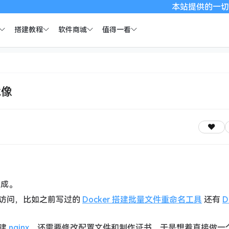
本站提供的一切软件、
搭建教程
软件商城
值得一看
镜像
完成。
访问，比如之前写过的
Docker 搭建批量文件重命名工具
还有
D
搭建
nginx
，还需要修改配置文件和制作证书，于是想着直接做一