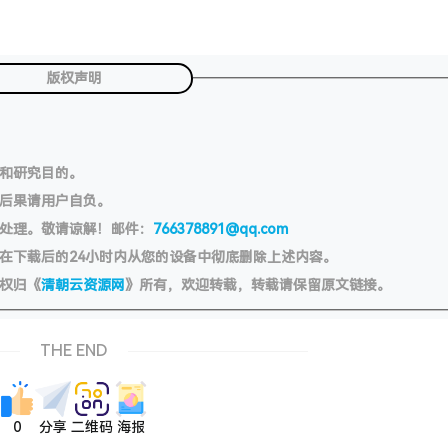
版权声明
习和研究目的。
切后果请用户自负。
处理。敬请谅解！邮件：
766378891@qq.com
在下载后的24小时内从您的设备中彻底删除上述内容。
权归《
清朝云资源网
》所有，欢迎转载，转载请保留原文链接。
THE END
0
分享
二维码
海报