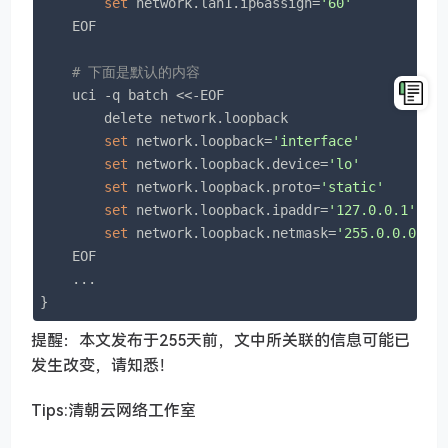
set
 network.lan1.ip6assign=
'60'
    EOF

# 下面是默认的内容
    uci -q batch <<-EOF

        delete network.loopback

set
 network.loopback=
'interface'
set
 network.loopback.device=
'lo'
set
 network.loopback.proto=
'static'
set
 network.loopback.ipaddr=
'127.0.0.1'
set
 network.loopback.netmask=
'255.0.0.0'
    EOF

    ...

}
提醒：本文发布于255天前，文中所关联的信息可能已
发生改变，请知悉！
Tips:清朝云网络工作室