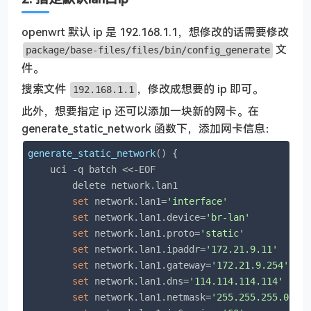
openwrt 默认 ip 是 192.168.1.1，想修改的话需要修改
文
package/base-files/files/bin/config_generate
件。
搜索文件
，修改成想要的 ip 即可。
192.168.1.1
此外，想要指定 ip 还可以添加一块新的网卡。在
generate_static_network 函数下，添加网卡信息：
generate_static_network
() {

    uci -q batch <<-EOF

        delete network.lan1

set
 network.lan1=
'interface'
set
 network.lan1.device=
'br-lan'
set
 network.lan1.proto=
'static'
set
 network.lan1.ipaddr=
'172.21.9.11'
set
 network.lan1.gateway=
'172.21.9.254'
set
 network.lan1.dns=
'114.114.114.114'
set
 network.lan1.netmask=
'255.255.255.0'