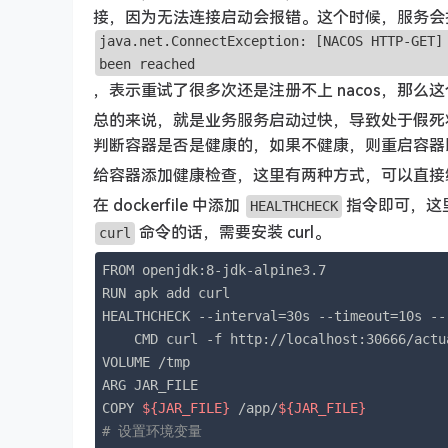
接，因为无法连接启动会报错。这个时候，服务会
java.net.ConnectException: [NACOS HTTP-GET]
been reached
，表示重试了很多次还是注册不上 nacos，那
总的来说，就是业务服务启动过快，导致处于假死
判断容器是否是健康的，如果不健康，则重启容器
给容器添加健康检查，这里有两种方式，可以直接编辑 dock
在 dockerfile 中添加
指令即可，这里
HEALTHCHECK
命令的话，需要安装 curl。
curl
FROM openjdk:8-jdk-alpine3.7

RUN apk add curl

HEALTHCHECK --interval=30s --timeout=10s --
    CMD curl -f http://localhost:30666/actu
VOLUME /tmp

ARG JAR_FILE

COPY 
${JAR_FILE}
 /app/
${JAR_FILE}
# 设置环境变量