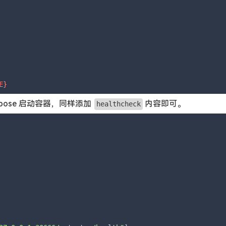
E}
compose 启动容器，同样添加
内容即可。
healthcheck