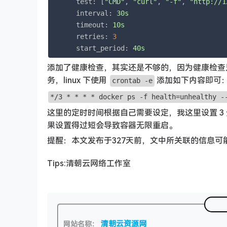
test:
 [
"CMD"
, 
"curl"
, 
"-f"
, 
"http://1
interval:
30s
timeout:
10s
retries:
3
start_period:
40s
添加了健康检查，其实还是不够的，因为健康检查
务，linux 下使用
添加如下内容即可
crontab -e
*/3 * * * * docker ps -f health=unhealthy -
这里的定时时间根据自己需要设定，我这里设置 
果设置得过短会导致容器无限重启。
提醒：本文发布于327天前，文中所关联的信息可
Tips:清朝云网络工作室
清朝云资源网
网站名称：