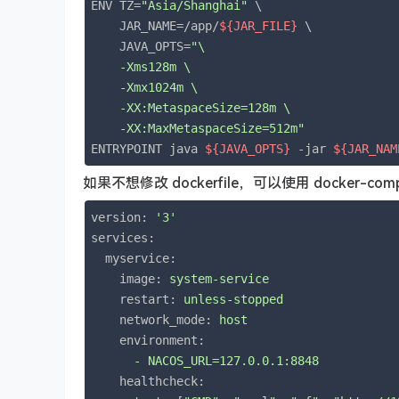
ENV TZ=
"Asia/Shanghai"
 \

    JAR_NAME=/app/
${JAR_FILE}
 \

    JAVA_OPTS=
"\

    -Xms128m \

    -Xmx1024m \

    -XX:MetaspaceSize=128m \

    -XX:MaxMetaspaceSize=512m"
ENTRYPOINT java 
${JAVA_OPTS}
 -jar 
${JAR_NAM
如果不想修改 dockerfile，可以使用 docker-
version:
'3'
services:
myservice:
image:
system-service
restart:
unless-stopped
network_mode:
host
environment:
-
NACOS_URL=127.0.0.1:8848
healthcheck: