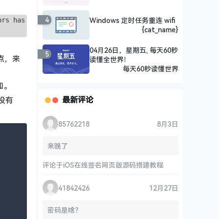
4
Windows 定时任务重连 wifi
ors has
{cat_name}
04月26日，星期五, 每天60秒
5
点，来
读懂全世界！
每天60秒读懂世界
加。
最新评论
没有
85762218
8月3日
来晚了
评论于
iOS在线签名网页版源码搭建教程
41842426
12月27日
密码是啥？