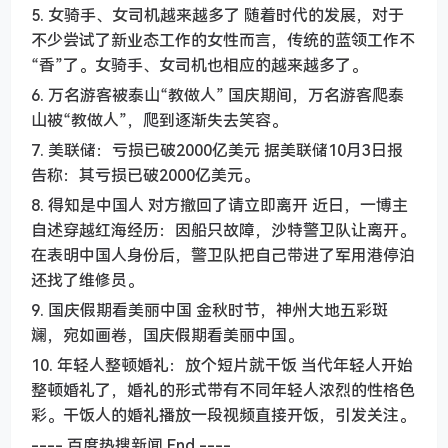
5. 女骑手、女司机越来越多了 随着时代的发展，对于
不少尝试了新业态工作的女性而言，传统的蓝领工作不
“香”了。女骑手、女司机也相应的越来越多了。
6. 万名游客被泰山“教做人” 国庆期间，万名游客爬泰
山被“教做人”，爬到逐渐失去笑容。
7. 美联储：亏损已破2000亿美元 据美联储10月3日报
告称：其亏损已破2000亿美元。
8. 得知是中国人 对方撤回了请立即离开 近日，一博主
自述穿越红海经历：因船只故障，沙特警卫队让离开。
在表明中国人身份后，警卫队把自己带进了军用港停泊
还找了维修员。
9. 国庆假期看美丽中国 金秋时节，神州大地五彩斑
斓，宛如画卷，国庆假期看美丽中国。
10. 年轻人整顿婚礼：放个短片就干饭 当代年轻人开始
整顿婚礼了，婚礼的形式带有不同年轻人浓烈的性格色
彩。干饭人的婚礼播放一段视频直接开饭，引发关注。
---- 百度热搜新闻 End ----