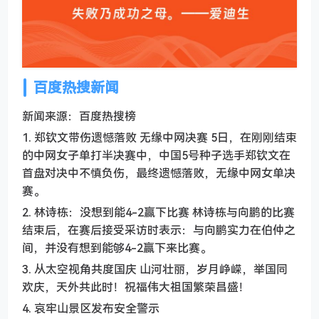
百度热搜新闻
新闻来源：百度热搜榜
1. 郑钦文带伤遗憾落败 无缘中网决赛 5日，在刚刚结束
的中网女子单打半决赛中，中国5号种子选手郑钦文在
首盘对决中不慎负伤，最终遗憾落败，无缘中网女单决
赛。
2. 林诗栋：没想到能4-2赢下比赛 林诗栋与向鹏的比赛
结束后，在赛后接受采访时表示：与向鹏实力在伯仲之
间，并没有想到能够4-2赢下来比赛。
3. 从太空视角共度国庆 山河壮丽，岁月峥嵘，举国同
欢庆，天外共此时！祝福伟大祖国繁荣昌盛！
4. 哀牢山景区发布安全警示