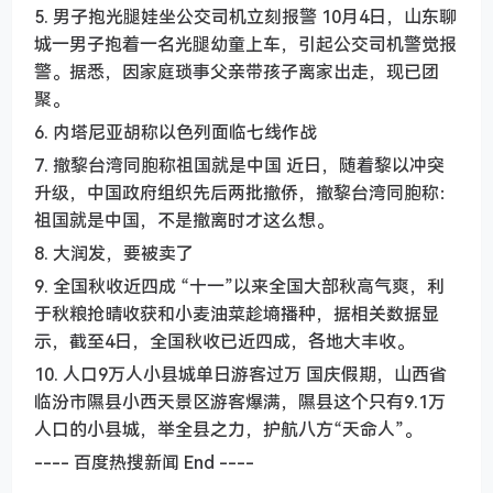
5. 男子抱光腿娃坐公交司机立刻报警 10月4日，山东聊
城一男子抱着一名光腿幼童上车，引起公交司机警觉报
警。据悉，因家庭琐事父亲带孩子离家出走，现已团
聚。
6. 内塔尼亚胡称以色列面临七线作战
7. 撤黎台湾同胞称祖国就是中国 近日，随着黎以冲突
升级，中国政府组织先后两批撤侨，撤黎台湾同胞称：
祖国就是中国，不是撤离时才这么想。
8. 大润发，要被卖了
9. 全国秋收近四成 “十一”以来全国大部秋高气爽，利
于秋粮抢晴收获和小麦油菜趁墒播种，据相关数据显
示，截至4日，全国秋收已近四成，各地大丰收。
10. 人口9万人小县城单日游客过万 国庆假期，山西省
临汾市隰县小西天景区游客爆满，隰县这个只有9.1万
人口的小县城，举全县之力，护航八方“天命人”。
---- 百度热搜新闻 End ----