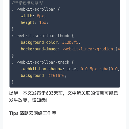
/**彩色滚动条*/
::-webkit-scrollbar
 {

width
: 
8px
;  

height
: 
1px
;

::-webkit-scrollbar-thumb
 {

background-color
: 
#12b7f5
;

background-image
: 
-webkit-linear-gradient
(
45de
::-webkit-scrollbar-track
 {

-webkit-box-shadow
: inset 
0
0
5px
rgba
(
0
,
0
,
0
,
0
background
: 
#f6f6f6
;

}
提醒：本文发布于603天前，文中所关联的信息可能已
发生改变，请知悉！
Tips:清朝云网络工作室