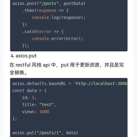
axios.post(
"/posts"
, postData)

    .then(
response
 =>
 {

console
.log(response);

    })

    .catch(
error
 =>
 {

console
.error(error);

    });
axios.put
在 restful 风格 api 中，put 用于更新资源，并且是完
全替换。
axios.defaults.baseURL = 
'http://localhost:3000'
const
 data = {

id
: 
1
,

title
: 
"test"
,

views
: 
1000
};

axios.put(
"/posts/1"
, data)
