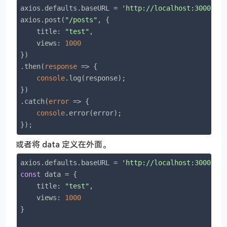
axios.defaults.baseURL = 
'http://localhost:3000'
;

axios.post(
"/posts"
, {

title
: 
"test"
,

views
: 
1000
})

.then(
response
 =>
 {

console
.log(response);

})

.catch(
error
 =>
 {

console
.error(error);

});
或者将 data 定义在外面。
axios.defaults.baseURL = 
'http://localhost:3000'
const
 data = {

title
: 
"test"
,

views
: 
1000
}
