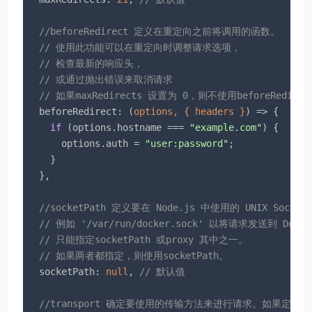
//beforeRedirect 定义在重定向之前将调用的函数。
// 使用此功能可以在重定向时调整请求选项，
// 检查最新的响应头，
// 或通过抛出错误来取消请求
// 如果maxRedirects 设置为 0，则不使用beforeRedirec
beforeRedirect
: 
(
options, { headers }
) =>
 {

if
 (options.hostname === 
"example.com"
) {

      options.auth = 
"user:password"
;

    }

  },

//socketPath 定义要在 Node.js 中使用的 UNIX Socket
// 例如 '/var/run/docker.sock' 以将请求发送到 Doc
// 只能指定socketPath 或proxy 其中之一。
// 如果两者都指定，则使用socketPath。
socketPath
: 
null
, 
// 默认值
//transport 确定要使用的传输方法来进行请求。如果定义了，