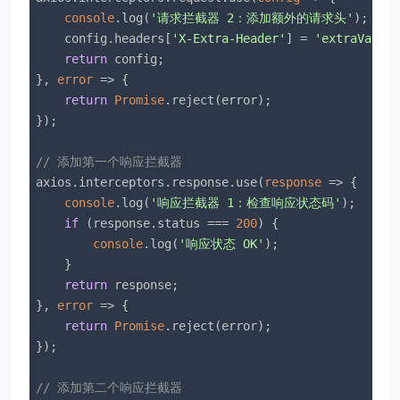
console
.log(
'请求拦截器 2：添加额外的请求头'
);

    config.headers[
'X-Extra-Header'
] = 
'extraValue
return
 config;

}, 
error
 =>
 {

return
Promise
.reject(error);

});

// 添加第一个响应拦截器
axios.interceptors.response.use(
response
 =>
 {

console
.log(
'响应拦截器 1：检查响应状态码'
);

if
 (response.status === 
200
) {

console
.log(
'响应状态 OK'
);

    }

return
 response;

}, 
error
 =>
 {

return
Promise
.reject(error);

});

// 添加第二个响应拦截器