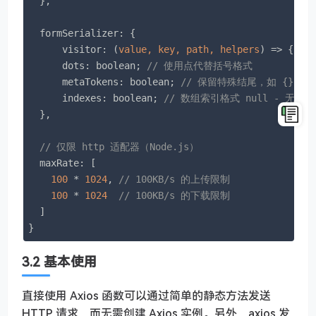
  },

formSerializer
: {

visitor
: 
(
value, key, path, helpers
) =>
 {}; 
      dots: boolean; 
// 使用点代替括号格式
      metaTokens: boolean; 
// 保留特殊结尾，如 {} 在
      indexes: boolean; 
// 数组索引格式 null - 无括号
  },

// 仅限 http 适配器（Node.js）
maxRate
: [

100
 * 
1024
, 
// 100KB/s 的上传限制
100
 * 
1024
// 100KB/s 的下载限制
  ]

}
3.2 基本使用
直接使用 Axios 函数可以通过简单的静态方法发送
HTTP 请求，而无需创建 Axios 实例。另外，axios 发