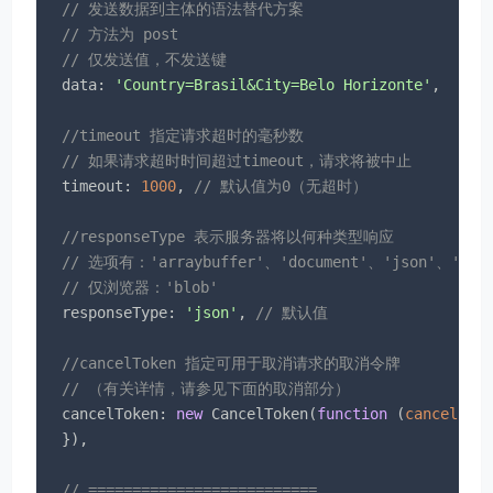
// 发送数据到主体的语法替代方案
// 方法为 post
// 仅发送值，不发送键
data
: 
'Country=Brasil&City=Belo Horizonte'
,

//timeout 指定请求超时的毫秒数
// 如果请求超时时间超过timeout，请求将被中止
timeout
: 
1000
, 
// 默认值为0（无超时）
//responseType 表示服务器将以何种类型响应
// 选项有：'arraybuffer'、'document'、'json'、'text
// 仅浏览器：'blob'
responseType
: 
'json'
, 
// 默认值
//cancelToken 指定可用于取消请求的取消令牌
// （有关详情，请参见下面的取消部分）
cancelToken
: 
new
 CancelToken(
function
 (
cancel
) 
{

  }),

// ==========================