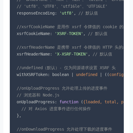
// 'utf8'、'UTF8'、'utf16le'、'UTF16LE'
responseEncoding
: 
'utf8'
, 
// 默认值
//xsrfCookieName 是用作 xsrf 令牌值的 cookie 的名称
xsrfCookieName
: 
'XSRF-TOKEN'
, 
// 默认值
//xsrfHeaderName 是携带 xsrf 令牌值的 HTTP 头的名称
xsrfHeaderName
: 
'X-XSRF-TOKEN'
, 
// 默认值
//undefined（默认）- 仅为同源请求设置 XSRF 头
withXSRFToken
: boolean | 
undefined
 | (
(
config: I
//onUploadProgress 允许处理上传的进度事件
// 浏览器和 Node.js
onUploadProgress
: 
function
 (
{loaded, total, prog
// 对 Axios 进度事件进行任何操作
  },

//onDownloadProgress 允许处理下载的进度事件