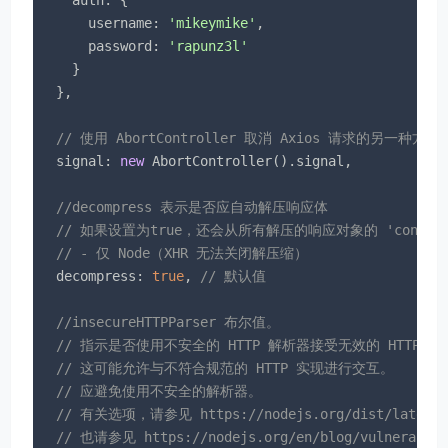
username
: 
'mikeymike'
,

password
: 
'rapunz3l'
    }

  },

// 使用 AbortController 取消 Axios 请求的另一种方法
signal
: 
new
 AbortController().signal,

//decompress 表示是否应自动解压响应体
// 如果设置为true，还会从所有解压的响应对象的 'content-
// - 仅 Node（XHR 无法关闭解压缩）
decompress
: 
true
, 
// 默认值
//insecureHTTPParser 布尔值。
// 指示是否使用不安全的 HTTP 解析器接受无效的 HTTP 标
// 这可能允许与不符合规范的 HTTP 实现进行交互。
// 应避免使用不安全的解析器。
// 有关选项，请参见 https://nodejs.org/dist/latest-v12
// 也请参见 https://nodejs.org/en/blog/vulnerabilit