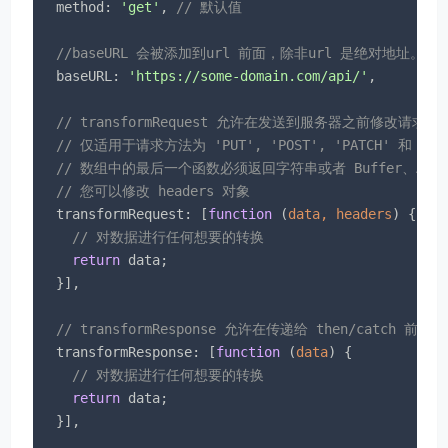
method
: 
'get'
, 
// 默认值
//baseURL 会被添加到url 前面，除非url 是绝对地址。
baseURL
: 
'https://some-domain.com/api/'
,

// transformRequest 允许在发送到服务器之前修改请求数
// 仅适用于请求方法为 'PUT', 'POST', 'PATCH' 和 'DEL
// 数组中的最后一个函数必须返回字符串或者 Buffer、ArrayBu
// 您可以修改 headers 对象
transformRequest
: [
function
 (
data, headers
) 
{

// 对数据进行任何想要的转换
return
 data;

  }],

// transformResponse 允许在传递给 then/catch 前
transformResponse
: [
function
 (
data
) 
{

// 对数据进行任何想要的转换
return
 data;

  }],
