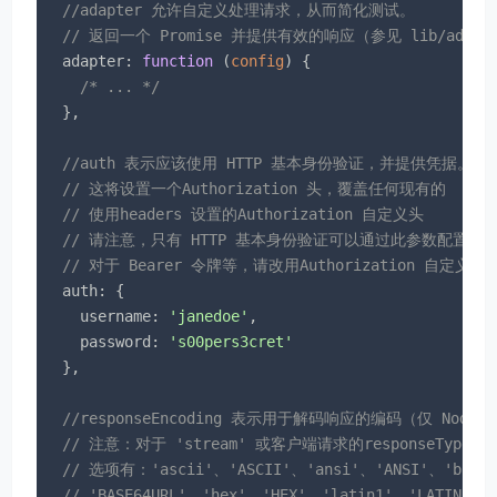
//adapter 允许自定义处理请求，从而简化测试。
// 返回一个 Promise 并提供有效的响应（参见 lib/adapter
adapter
: 
function
 (
config
) 
{

/* ... */
  },

//auth 表示应该使用 HTTP 基本身份验证，并提供凭据。
// 这将设置一个Authorization 头，覆盖任何现有的
// 使用headers 设置的Authorization 自定义头
// 请注意，只有 HTTP 基本身份验证可以通过此参数配置。
// 对于 Bearer 令牌等，请改用Authorization 自定义头
auth
: {

username
: 
'janedoe'
,

password
: 
's00pers3cret'
  },

//responseEncoding 表示用于解码响应的编码（仅 Node.
// 注意：对于 'stream' 或客户端请求的responseType
// 选项有：'ascii'、'ASCII'、'ansi'、'ANSI'、'binar
// 'BASE64URL'、'hex'、'HEX'、'latin1'、'LATIN1'