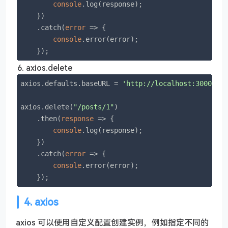
console
.log(response);

    })

    .catch(
error
 =>
 {

console
.error(error);

    });
axios.delete
axios.defaults.baseURL = 
'http://localhost:3000'
;

axios.delete(
"/posts/1"
)

    .then(
response
 =>
 {

console
.log(response);

    })

    .catch(
error
 =>
 {

console
.error(error);

    });
4. axios
axios 可以使用自定义配置创建实例，例如指定不同的