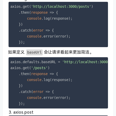
axios.get(
'http://localhost:3000/posts'
)

    .then(
response
 =>
 {

console
.log(response);

    })

    .catch(
error
 =>
 {

console
.error(error);

    });
如果定义
会让请求看起来更加简洁。
baseUrl
axios.defaults.baseURL = 
'http://localhost:3000'
;

axios.get(
'/posts'
)

    .then(
response
 =>
 {

console
.log(response);

    })

    .catch(
error
 =>
 {

console
.error(error);

    });
axios.post