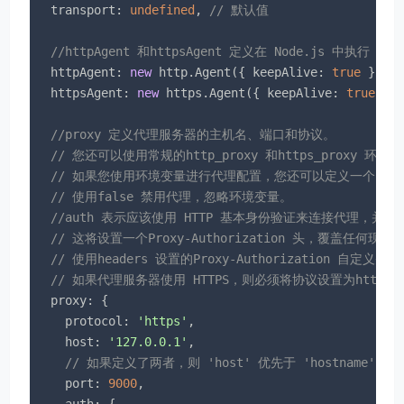
transport
: 
undefined
, 
// 默认值
//httpAgent 和httpsAgent 定义在 Node.js 
httpAgent
: 
new
 http.Agent({ 
keepAlive
: 
true
 }),

httpsAgent
: 
new
 https.Agent({ 
keepAlive
: 
true
 }),
//proxy 定义代理服务器的主机名、端口和协议。
// 您还可以使用常规的http_proxy 和https_proxy 
// 如果您使用环境变量进行代理配置，您还可以定义一个no_
// 使用false 禁用代理，忽略环境变量。
//auth 表示应该使用 HTTP 基本身份验证来连接代理，并
// 这将设置一个Proxy-Authorization 头，覆盖任何现有
// 使用headers 设置的Proxy-Authorization 自定义头
// 如果代理服务器使用 HTTPS，则必须将协议设置为https
proxy
: {

protocol
: 
'https'
,

host
: 
'127.0.0.1'
,

// 如果定义了两者，则 'host' 优先于 'hostname'
port
: 
9000
,

auth
: {
