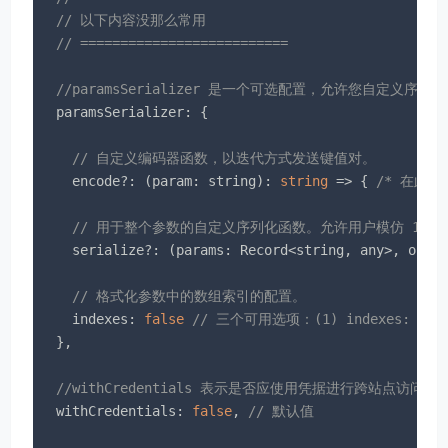
// 以下内容没那么常用
// ==========================
//paramsSerializer 是一个可选配置，允许您自定义序列化p
paramsSerializer
: {

// 自定义编码器函数，以迭代方式发送键值对。
    encode?: (param: string): 
string
 =>
 { 
/* 在此
// 用于整个参数的自定义序列化函数。允许用户模仿 1.x
    serialize?: (params: Record<string, any>, optio
// 格式化参数中的数组索引的配置。
indexes
: 
false
// 三个可用选项：(1) indexes: nu
  },

//withCredentials 表示是否应使用凭据进行跨站点访问控
withCredentials
: 
false
, 
// 默认值