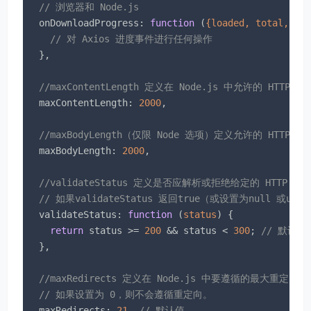
// 浏览器和 Node.js
onDownloadProgress
: 
function
 (
{loaded, total, pr
// 对 Axios 进度事件进行任何操作
  },

//maxContentLength 定义在 Node.js 中允许的 H
maxContentLength
: 
2000
,

//maxBodyLength（仅限 Node 选项）定义允许的 HT
maxBodyLength
: 
2000
,

//validateStatus 定义是否应解析或拒绝给定的 HTTP
// 如果validateStatus 返回true（或设置为null 
validateStatus
: 
function
 (
status
) 
{

return
 status >= 
200
 && status < 
300
; 
// 默认值
  },

//maxRedirects 定义在 Node.js 中要遵循的最大重定向
// 如果设置为 0，则不会遵循重定向。
maxRedirects
: 
21
, 
// 默认值