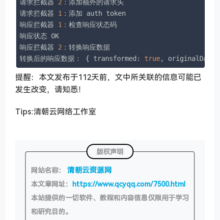
请求拦截器 
2
：添加额外的请求头

请求拦截器 
1
：添加 auth token

响应拦截器 
1
：检查响应状态码

响应状态 OK

响应拦截器 
2
：转换响应数据

转换后的响应数据： { 
transformed
: 
true
, 
originalData
:
提醒：本文发布于112天前，文中所关联的信息可能已
发生改变，请知悉！
Tips:清朝云网络工作室
版权声明
清朝云资源网
网站名称：
本文章网址：
https://www.qcyqq.com/7500.html
本站提供的一切软件、教程和内容信息仅限用于学习
和研究目的。