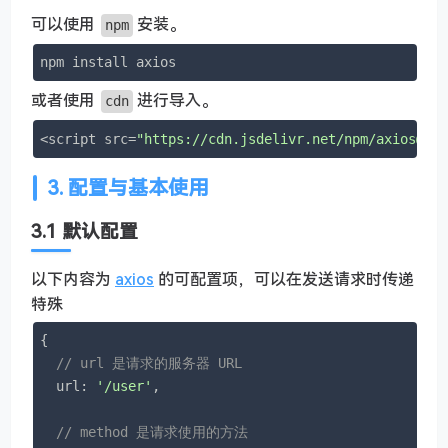
可以使用
安装。
npm
npm install axios
或者使用
进行导入。
cdn
<script src=
"https://cdn.jsdelivr.net/npm/axios@1.
3. 配置与基本使用
3.1 默认配置
以下内容为
axios
的可配置项，可以在发送请求时传递
特殊
{

// url 是请求的服务器 URL
url
: 
'/user'
,

// method 是请求使用的方法