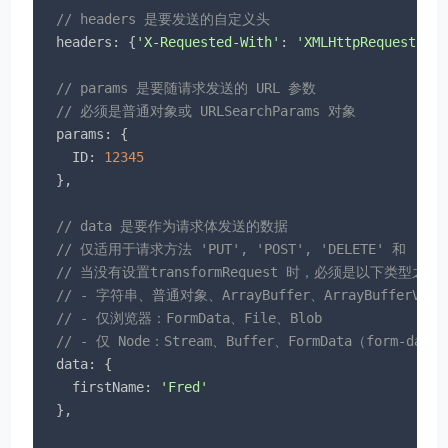
// headers 是要发送的自定义头
headers
: {
'X-Requested-With'
: 
'XMLHttpRequest'
},

// params 是要随请求发送的 URL 参数
// 必须是普通对象或 URLSearchParams 对象
params
: {

ID
: 
12345
  },

// data 是要作为请求体发送的数据
// 仅适用于请求方法 'PUT', 'POST', 'DELETE' 和 'PAT
// 当没有设置transformRequest 时，必须是以下类型之一
// - 字符串、普通对象、ArrayBuffer、ArrayBufferView、
// - 仅浏览器：FormData、File、Blob
// - 仅 Node：Stream、Buffer、FormData（form-data 
data
: {

firstName
: 
'Fred'
  },
