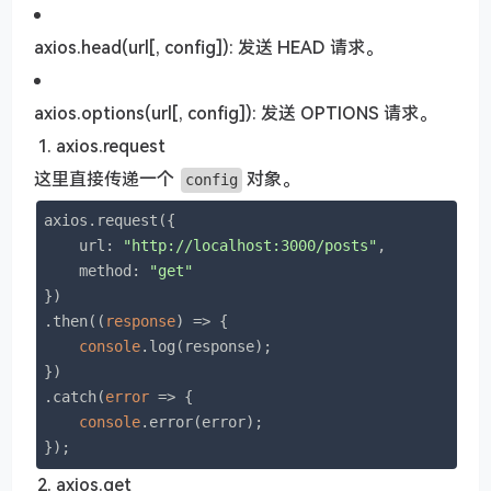
axios.head(url[, config]): 发送 HEAD 请求。
axios.options(url[, config]): 发送 OPTIONS 请求。
axios.request
这里直接传递一个
对象。
config
axios.request({

url
: 
"http://localhost:3000/posts"
,

method
: 
"get"
})

.then(
(
response
) =>
 {

console
.log(response);

})

.catch(
error
 =>
 {

console
.error(error);

axios.get