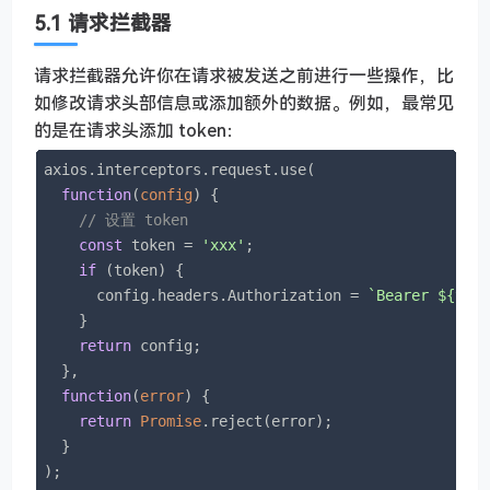
5.1 请求拦截器
请求拦截器允许你在请求被发送之前进行一些操作，比
如修改请求头部信息或添加额外的数据。例如，最常见
的是在请求头添加 token：
axios.interceptors.request.use(

function
(
config
) 
{

// 设置 token
const
 token = 
'xxx'
; 

if
 (token) {

      config.headers.Authorization = 
`Bearer 
${tok
    }

return
 config;

  },

function
(
error
) 
{

return
Promise
.reject(error);

  }

);