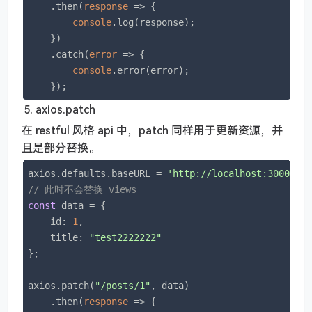
    .then(
response
 =>
 {

console
.log(response);

    })

    .catch(
error
 =>
 {

console
.error(error);

    });
axios.patch
在 restful 风格 api 中，patch 同样用于更新资源，并
且是部分替换。
axios.defaults.baseURL = 
'http://localhost:3000'
// 此时不会替换 views
const
 data = {

id
: 
1
,

title
: 
"test2222222"
};

axios.patch(
"/posts/1"
, data)

    .then(
response
 =>
 {
