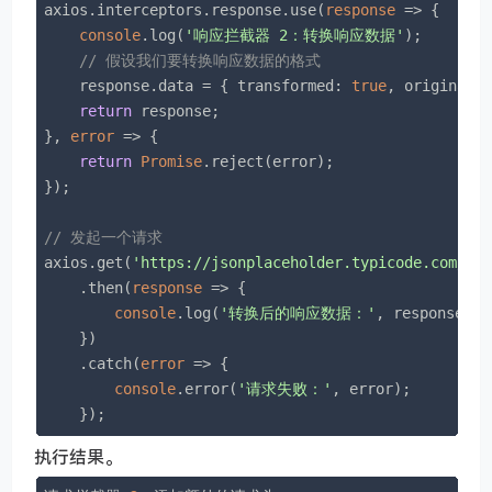
axios.interceptors.response.use(
response
 =>
 {

console
.log(
'响应拦截器 2：转换响应数据'
);

// 假设我们要转换响应数据的格式
    response.data = { 
transformed
: 
true
, 
originalD
return
 response;

}, 
error
 =>
 {

return
Promise
.reject(error);

});

// 发起一个请求
axios.get(
'https://jsonplaceholder.typicode.com/po
    .then(
response
 =>
 {

console
.log(
'转换后的响应数据：'
, response.dat
    })

    .catch(
error
 =>
 {

console
.error(
'请求失败：'
, error);

    });
执行结果。