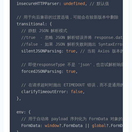
insecureHTTPParser
: 
undefined
, 
// 默认值
// 用于向后兼容的过渡选项，可能会在较新版本中删除
transitional
: {

// 静默 JSON 解析模式
//true  - 忽略 JSON 解析错误并将 response.data
//false - 如果 JSON 解析失败则抛出 SyntaxError（
silentJSONParsing
: 
true
, 
// 当前 Axios 版本的默
// 即使responseType 不是 'json'，也尝试解析响应字
forcedJSONParsing
: 
true
,

// 在请求超时时抛出 ETIMEDOUT 错误，而不是通用的 ECON
clarifyTimeoutError
: 
false
,

  },

env
: {

// 用于自动将 payload 序列化为 FormData 对象的 For
FormData
: 
window
?.FormData || 
global
?.FormData
