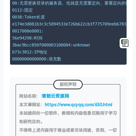
00:无需更换登录的服务器。也就是无需重定向。要重定向的话，
0112:固定
0038:Token长度
e174e3d081b3c3c5094533e726b622cb3f775709eeb678317a
0017000e0001:
56e94298:时间
3bac9bcc850f000003100004:unknown
b73c3812:IP地址
00000000000000:填充数
版权声明
清朝云资源网
网站名称：
本文章网址：
https://www.qcyqq.com/630.html
本站提供的一切软件、教程和内容信息仅限用于学习
和研究目的。
不得将上述内容用于商业或者非法用途，否则，一切