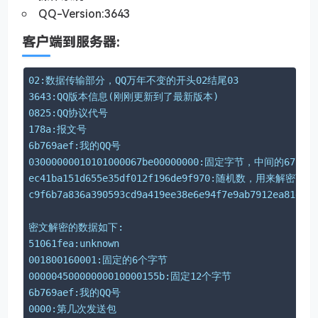
QQ-Version:3643
客户端到服务器:
02:数据传输部分，QQ万年不变的开头02结尾03  
3643:QQ版本信息(刚刚更新到了最新版本)  
0825:QQ协议代号  
178a:报文号  
6b769aef:我的QQ号  
03000000010101000067be00000000:固定字节，中间的67b
ec41ba151d655e35df012f196de9f970:随机数，用来解密下
c9f6b7a836a390593cd9a419ee38e6e94f7e9ab7912ea81d9d
密文解密的数据如下:
51061fea:unknown
001800160001:固定的6个字节
00000450000000010000155b:固定12个字节
6b769aef:我的QQ号
0000:第几次发送包