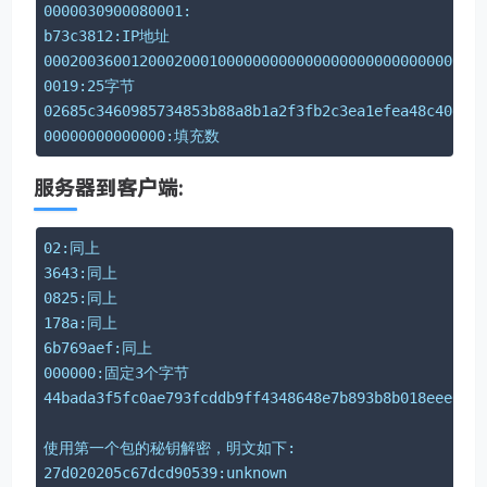
0000030900080001:
b73c3812:IP地址
000200360012000200010000000000000000000000000000
0019:25字节
02685c3460985734853b88a8b1a2f3fb2c3ea1efea4
00000000000000:填充数
服务器到客户端:
02:同上
3643:同上
0825:同上
178a:同上
6b769aef:同上
000000:固定3个字节
44bada3f5fc0ae793fcddb9ff4348648e7b893b8b018eee084
使用第一个包的秘钥解密，明文如下:
27d020205c67dcd90539:unknown