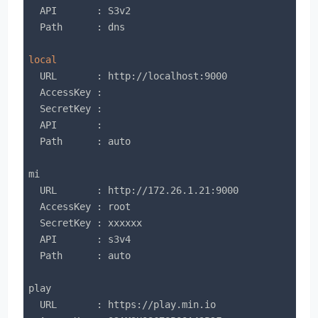
  API       : S3v2

  Path      : dns

local
  URL       : http://localhost:9000

  AccessKey : 

  SecretKey : 

  API       : 

  Path      : auto

mi   

  URL       : http://172.26.1.21:9000

  AccessKey : root

  SecretKey : xxxxxx

  API       : s3v4

  Path      : auto

play 

  URL       : https://play.min.io
