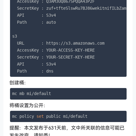
  AccessKey : Q3AM3UQ867SPQQA43P2F

  SecretKey : zuf+tfteSlswRu7BJ86wekitnifILbZam1KYY
  API       : S3v4

  Path      : auto

s3   

  URL       : https://s3.amazonaws.com

  AccessKey : YOUR-ACCESS-KEY-HERE

  SecretKey : YOUR-SECRET-KEY-HERE

  API       : S3v4

  Path      : dns
创建桶：
mc mb mi/default
将桶设置为公开：
mc policy 
set
 public mi/default
提醒：本文发布于631天前，文中所关联的信息可能已
发生改变，请知悉！