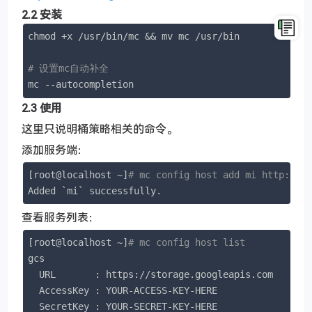
2.2 安装
chmod +x /usr/bin/mc && mv mc /usr/bin

# 设置mc自动补全
mc --autocompletion
2.3 使用
这里只说明桶策略相关的命令。
添加服务端：
[root@localhost ~]
# mc config host add mi http://1
Added `mi` successfully.
查看服务列表：
[root@localhost ~]
# mc config host list
gcs  

  URL       : https://storage.googleapis.com

  AccessKey : YOUR-ACCESS-KEY-HERE

  SecretKey : YOUR-SECRET-KEY-HERE
