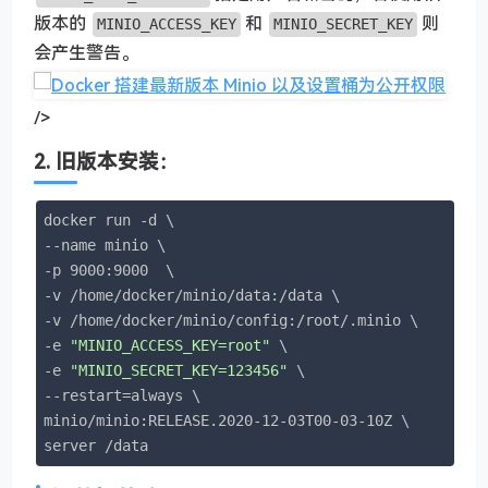
版本的
和
则
MINIO_ACCESS_KEY
MINIO_SECRET_KEY
会产生警告。
/>
2. 旧版本安装：
docker run -d \

--name minio \

-p 9000:9000  \

-v /home/docker/minio/data:/data \

-v /home/docker/minio/config:/root/.minio \

-e 
"MINIO_ACCESS_KEY=root"
 \

-e 
"MINIO_SECRET_KEY=123456"
 \

--restart=always \

minio/minio:RELEASE.2020-12-03T00-03-10Z \

server /data