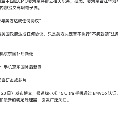
荣耀中国区CMO姜海荣将辞去相关职务。据悉，姜海荣曾在华为
在内部提交离职电子流。
并未与美方达成任何协议”
与美国政府达成任何协议，只是美方决定暂不执行“不卖就禁”法
ini 手机京东国补后新低
o mini 手机京东国补后新低
有望配自研玄戒芯片
1 月 20 日）发布博文，报道称小米 15 Ultra 手机通过 EMVCo 认
和最新的骁龙处理器，引发广泛关注。