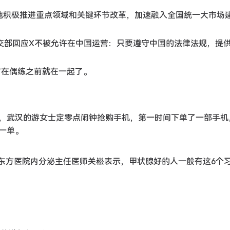
国各地积极推进重点领域和关键环节改革，加速融入全国统一大市场
，外交部回应X不被允许在中国运营：只要遵守中国的法律法规，提
女方在偶练之前就在一起了。
20日，武汉的游女士定零点闹钟抢购手机，第一时间下单了一部手
一单。
大学东方医院内分泌主任医师关崧表示，甲状腺好的人一般有这6个