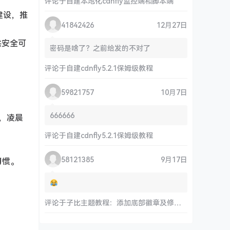
评论于
自建本地化cdnfly监控端和脚本端
建设，推
41842426
12月27日
供安全可
密码是啥了？之前给发的不对了
评论于
自建cdnfly5.2.1保姆级教程
59821757
10月7日
666666
机，凌晨
评论于
自建cdnfly5.2.1保姆级教程
58121385
9月17日
习惯。
评论于
子比主题教程：添加底部徽章及修改链接和运行时间