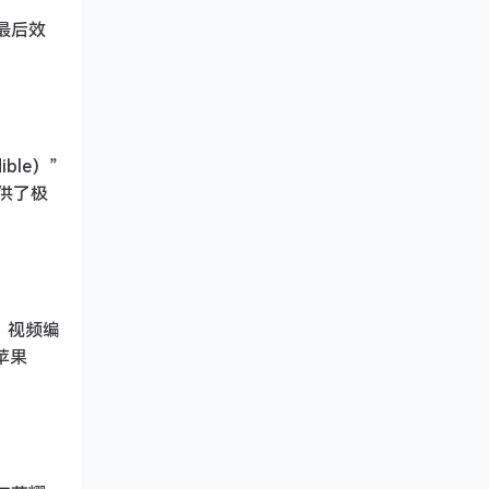
最后效
ble）”
提供了极
》、视频编
苹果