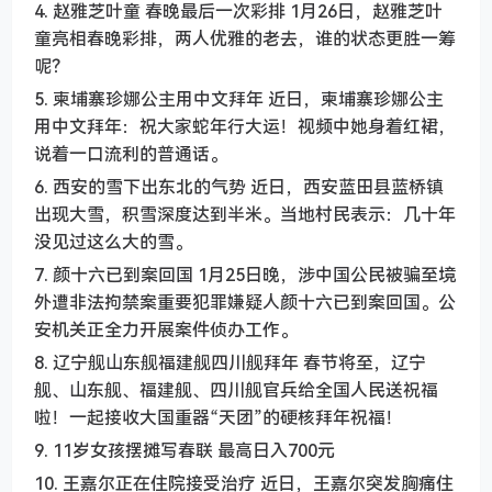
4. 赵雅芝叶童 春晚最后一次彩排 1月26日，赵雅芝叶
童亮相春晚彩排，两人优雅的老去，谁的状态更胜一筹
呢？
5. 柬埔寨珍娜公主用中文拜年 近日，柬埔寨珍娜公主
用中文拜年：祝大家蛇年行大运！视频中她身着红裙，
说着一口流利的普通话。
6. 西安的雪下出东北的气势 近日，西安‌蓝田县蓝桥镇
出现大雪，积雪深度达到半米。当地村民表示：几十年
没见过这么大的雪。‌
7. 颜十六已到案回国 1月25日晚，涉中国公民被骗至境
外遭非法拘禁案重要犯罪嫌疑人颜十六已到案回国。公
安机关正全力开展案件侦办工作。
8. 辽宁舰山东舰福建舰四川舰拜年 春节将至，辽宁
舰、山东舰、福建舰、四川舰官兵给全国人民送祝福
啦！一起接收大国重器“天团”的硬核拜年祝福！
9. 11岁女孩摆摊写春联 最高日入700元
10. 王嘉尔正在住院接受治疗 近日，王嘉尔突发胸痛住