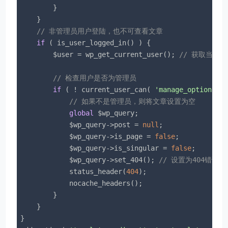
        }

    }

// 非管理员用户登陆，也不可查看文章
if
 ( is_user_logged_in() ) {

        $user = wp_get_current_user(); 
// 获取当前
// 检查用户是否为管理员
if
 ( ! current_user_can( 
'manage_options'
 )
// 如果不是管理员，则将文章设置为空
global
 $wp_query;

            $wp_query->post = 
null
;

            $wp_query->is_page = 
false
;

            $wp_query->is_singular = 
false
;

            $wp_query->set_404(); 
// 设置为404错误页
            status_header(
404
);

            nocache_headers();

        }

    }

}
