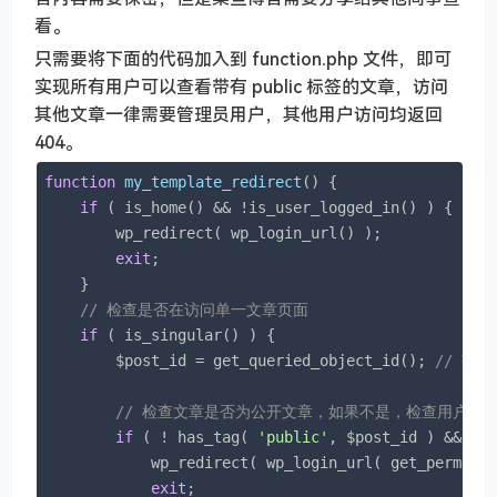
看。
只需要将下面的代码加入到 function.php 文件，即可
实现所有用户可以查看带有 public 标签的文章，访问
其他文章一律需要管理员用户，其他用户访问均返回
404。
function
my_template_redirect
(
) 
{

if
 ( is_home() && !is_user_logged_in() ) {

        wp_redirect( wp_login_url() );

exit
;

    }

// 检查是否在访问单一文章页面
if
 ( is_singular() ) {

        $post_id = get_queried_object_id(); 
// 获
// 检查文章是否为公开文章，如果不是，检查用户是
if
 ( ! has_tag( 
'public'
, $post_id ) && ! i
            wp_redirect( wp_login_url( get_permali
exit
;
