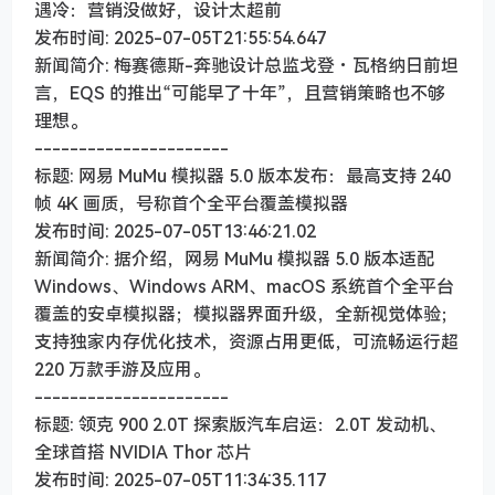
遇冷：营销没做好，设计太超前
发布时间: 2025-07-05T21:55:54.647
新闻简介: 梅赛德斯-奔驰设计总监戈登・瓦格纳日前坦
言，EQS 的推出“可能早了十年”，且营销策略也不够
理想。
----------------------
标题: 网易 MuMu 模拟器 5.0 版本发布：最高支持 240
帧 4K 画质，号称首个全平台覆盖模拟器
发布时间: 2025-07-05T13:46:21.02
新闻简介: 据介绍，网易 MuMu 模拟器 5.0 版本适配
Windows、Windows ARM、macOS 系统首个全平台
覆盖的安卓模拟器；模拟器界面升级，全新视觉体验；
支持独家内存优化技术，资源占用更低，可流畅运行超
220 万款手游及应用。
----------------------
标题: 领克 900 2.0T 探索版汽车启运：2.0T 发动机、
全球首搭 NVIDIA Thor 芯片
发布时间: 2025-07-05T11:34:35.117