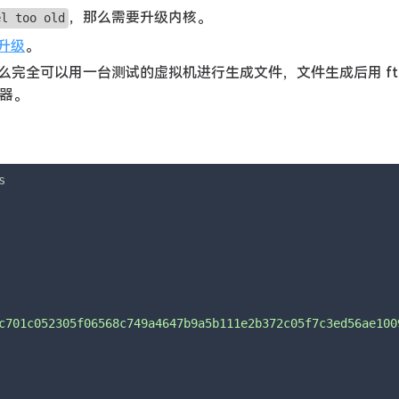
，那么需要升级内核。
el too old
核升级
。
完全可以用一台测试的虚拟机进行生成文件，文件生成后用 ftp
器。
c701c052305f06568c749a4647b9a5b111e2b372c05f7c3ed56ae100