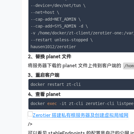
--device=/dev/net/tun \

--net=host \

--cap-add=NET_ADMIN \

--cap-add=SYS_ADMIN -d \

-v /home/docker/zt-client/zerotier-one:/var
--restart unless-stopped \

hausen1012/zerotier
2、替换 planet 文件
将服务器下载的 planet 文件上传到客户端的
/hom
3、重启客户端
docker restart zt-cli
4、查看 planet
docker 
exec
 -it zt-cli zerotier-cli listpee
/>
可以看见 stableEndpoints 的配置是自己的公网 i