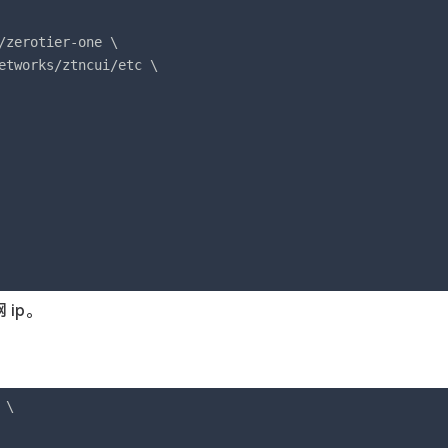
/zerotier-one \

etworks/ztncui/etc \

 ip。
\
