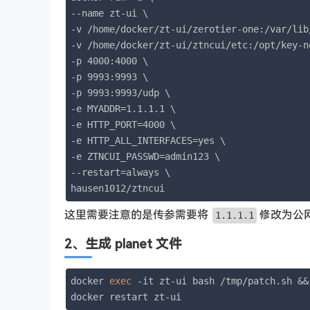
--name zt-ui \

-v /home/docker/zt-ui/zerotier-one:/var/lib
-v /home/docker/zt-ui/ztncui/etc:/opt/key-n
-p 4000:4000 \

-p 9993:9993 \

-p 9993:9993/udp \

-e MYADDR=1.1.1.1 \

-e HTTP_PORT=4000 \

-e HTTP_ALL_INTERFACES=yes \

-e ZTNCUI_PASSWD=admin123 \

--restart=always \

hausen1012/ztncui
这里需要注意的是传参需要将
修改为公网
1.1.1.1
2、生成 planet 文件
docker 
exec
 -it zt-ui bash /tmp/patch.sh && 
docker restart zt-ui