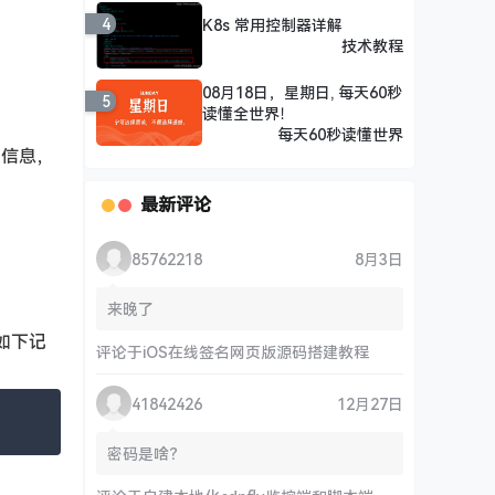
4
K8s 常用控制器详解
技术教程
08月18日，星期日, 每天60秒
5
读懂全世界！
每天60秒读懂世界
址信息，
最新评论
85762218
8月3日
来晚了
有如下记
评论于
iOS在线签名网页版源码搭建教程
41842426
12月27日
密码是啥？