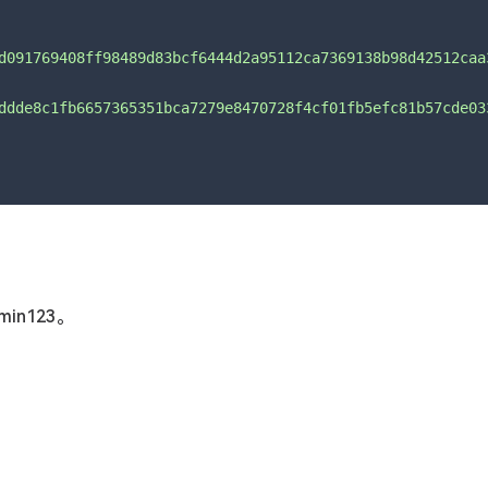
d091769408ff98489d83bcf6444d2a95112ca7369138b98d42512caa
ddde8c1fb6657365351bca7279e8470728f4cf01fb5efc81b57cde03
in123。