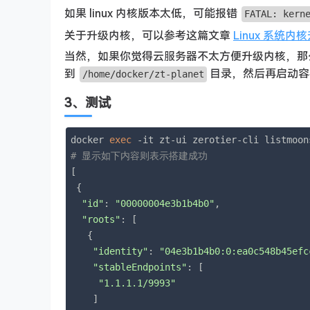
如果 linux 内核版本太低，可能报错
FATAL: kern
关于升级内核，可以参考这篇文章
Linux 系统内
当然，如果你觉得云服务器不太方便升级内核，那么
到
目录，然后再启动容
/home/docker/zt-planet
3、测试
docker 
exec
# 显示如下内容则表示搭建成功
[

 {

"id"
: 
"00000004e3b1b4b0"
,

"roots"
: [

   {

"identity"
: 
"04e3b1b4b0:0:ea0c548b45efc
"stableEndpoints"
: [

"1.1.1.1/9993"
    ]
