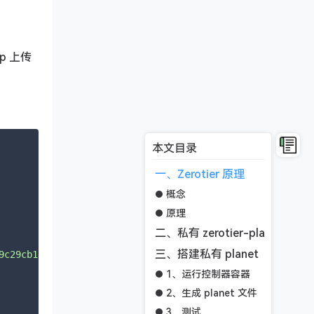
 上传
本文目录
一、Zerotier 原理
概念
原理
二、私有 zerotier-planet 的优
三、搭建私有 planet
9c29cb1aa51d95057bf1b65b3a2f7b01d129437f6b72efd08f68281f
1、运行控制器容器
2、生成 planet 文件
3、测试