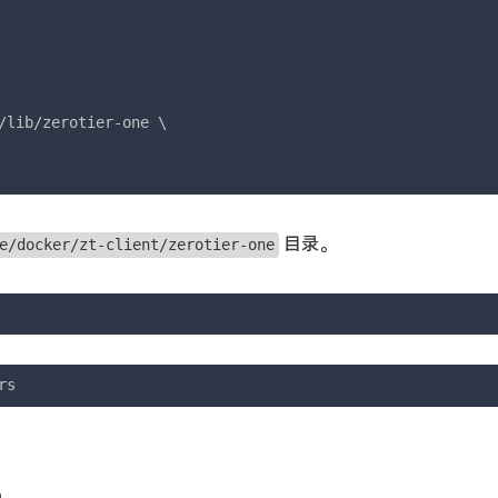
/lib/zerotier-one \

目录。
e/docker/zt-client/zerotier-one
rs
p。