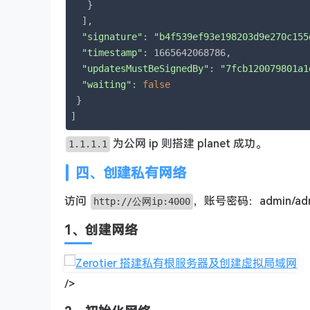
   }

  ],

"signature"
: 
"b4f539ef93e198203d9e270c155
"timestamp"
: 1665642068786,

"updatesMustBeSignedBy"
: 
"7fcb120079801a1
"waiting"
: 
false
 }

]
为公网 ip 则搭建 planet 成功。
1.1.1.1
四、创建私有网络
访问
，账号密码：admin/adm
http://公网ip:4000
1、创建网络
/>