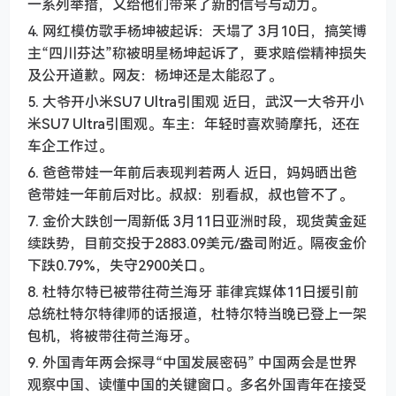
一系列举措，又给他们带来了新的信号与动力。
4. 网红模仿歌手杨坤被起诉：天塌了 3月10日，搞笑博
主“四川芬达”称被明星杨坤起诉了，要求赔偿精神损失
及公开道歉。网友：杨坤还是太能忍了。
5. 大爷开小米SU7 Ultra引围观 近日，武汉一大爷开小
米SU7 Ultra引围观。车主：年轻时喜欢骑摩托，还在
车企工作过。
6. 爸爸带娃一年前后表现判若两人 近日，妈妈晒出爸
爸带娃一年前后对比。叔叔：别看叔，叔也管不了。
7. 金价大跌创一周新低 3月11日亚洲时段，现货黄金延
续跌势，目前交投于2883.09美元/盎司附近。隔夜金价
下跌0.79%，失守2900关口。
8. 杜特尔特已被带往荷兰海牙 菲律宾媒体11日援引前
总统杜特尔特律师的话报道，杜特尔特当晚已登上一架
包机，将被带往荷兰海牙。
9. 外国青年两会探寻“中国发展密码” 中国两会是世界
观察中国、读懂中国的关键窗口。多名外国青年在接受