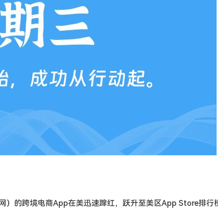
煌网）的跨境电商App在美迅速蹿红，跃升至美区App Store排行