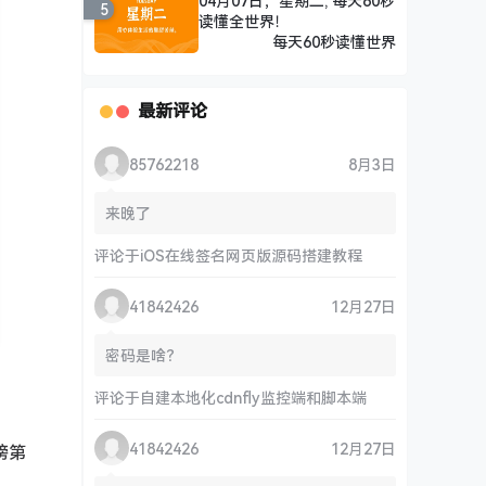
04月07日，星期二, 每天60秒
5
读懂全世界！
每天60秒读懂世界
最新评论
85762218
8月3日
来晚了
评论于
iOS在线签名网页版源码搭建教程
41842426
12月27日
密码是啥？
评论于
自建本地化cdnfly监控端和脚本端
41842426
12月27日
榜第