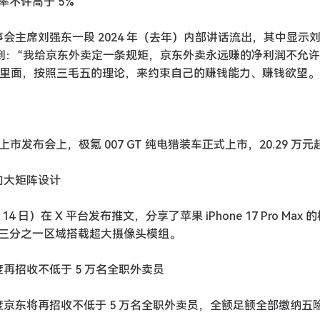
不许高于 5%”
会主席刘强东一段 2024 年（去年）内部讲话流出，其中显示
谈到：“我给京东外卖定一条规矩，京东外卖永远赚的净利润不允
业里面，按照三毛五的理论，来约束自己的赚钱能力、赚钱欲望。
上市发布会上，极氪 007 GT 纯电猎装车正式上市，20.29 万元
，横向大矩阵设计
 14 日）在 X 平台发布推文，分享了苹果 iPhone 17 Pro Max 的
约三分之一区域搭载超大摄像头模组。
再招收不低于 5 万名全职外卖员
度京东将再招收不低于 5 万名全职外卖员，全额足额全部缴纳五