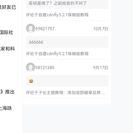
密码是啥了？之前给发的不对了
及好友已
评论于
自建cdnfly5.2.1保姆级教程
59821757
10月7日
是国际社
666666
业家和科
评论于
自建cdnfly5.2.1保姆级教程
58121385
9月17日
妖》推出
评论于
子比主题教程：添加底部徽章及修改链接和运行时间
上海跌