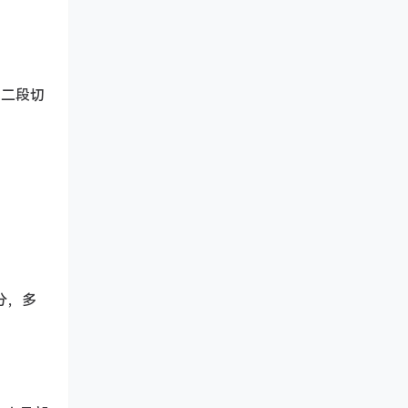
出二段切
 分，多