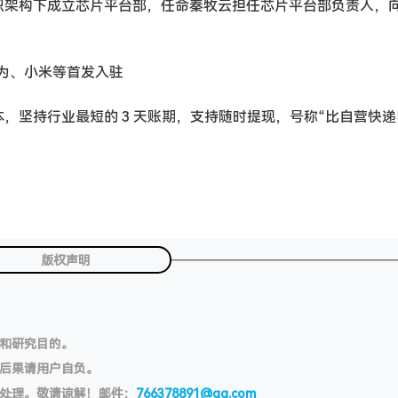
组织架构下成立芯片平台部，任命秦牧云担任芯片平台部负责人，
华为、小米等首发入驻
本，坚持行业最短的 3 天账期，支持随时提现，号称“比自营快
版权声明
习和研究目的。
切后果请用户自负。
处理。敬请谅解！邮件：
766378891@qq.com