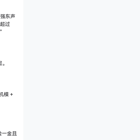
刘强东声
许超过
”
起。
机模 +
险一金且