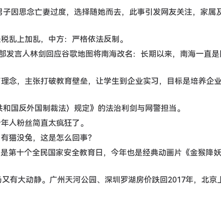
3岁男子因思念亡妻过度，选择随她而去，此事引发网友关注，家属
施关税乱上加乱，中方：严格依法反制。
，外交部发言人林剑回应谷歌地图将南海改名：长期以来，南海一直
围墙”理念，主张打破教育壁垒，让学生到企业实习，目标是培养企
人民共和国反外国制裁法〉规定》的法治利剑与网警担当。
，老年人粉丝简直太疯狂了。
生肖有猫没兔，这是怎么回事？
月15日是第十个全民国家安全教育日，今年也是经典动画片《金猴降
市场又有大动静。广州天河公园、深圳罗湖房价跌回2017年，北京