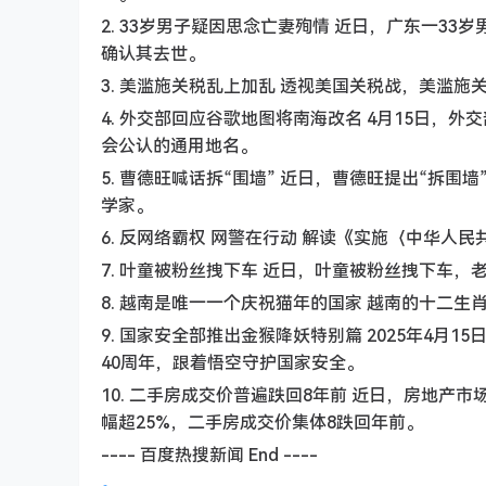
2. 33岁男子疑因思念亡妻殉情 近日，广东一3
确认其去世。
3. 美滥施关税乱上加乱 透视美国关税战，美滥
4. 外交部回应谷歌地图将南海改名 4月15日
会公认的通用地名。
5. 曹德旺喊话拆“围墙” 近日，曹德旺提出“拆
学家。
6. 反网络霸权 网警在行动 解读《实施〈中华
7. 叶童被粉丝拽下车 近日，叶童被粉丝拽下车
8. 越南是唯一一个庆祝猫年的国家 越南的十二
9. 国家安全部推出金猴降妖特别篇 2025年4
40周年，跟着悟空守护国家安全。
10. 二手房成交价普遍跌回8年前 近日，房地产
幅超25%，二手房成交价集体8跌回年前。
---- 百度热搜新闻 End ----